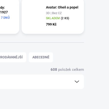
Avatar: Oheň a popel
rdy:
 1927
3D | Bez CZ
 7 DNŮ
SKLADEM
(2 KS)
799 Kč
RODÁVANĚJŠÍ
ABECEDNĚ
608
položek celkem