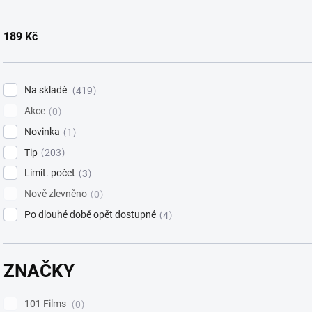
t
ů
189
Kč
Na skladě
419
Akce
0
Novinka
1
Tip
203
Limit. počet
3
Nově zlevněno
0
Po dlouhé době opět dostupné
4
ZNAČKY
101 Films
0