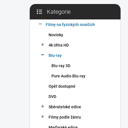
Kategorie
Přeskočit
kategorie
Filmy na fyzických nosičích
Novinky
4k Ultra HD
Blu-ray
Blu-ray 3D
Pure Audio Blu-ray
Opět dostupné
DVD
Sběratelské edice
Filmy podle žánru
Maďarské edice