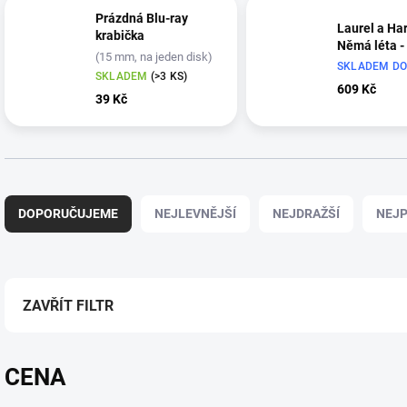
Prázdná Blu-ray
Laurel a Ha
krabička
Němá léta -
(15 mm, na jeden disk)
SKLADEM DO
SKLADEM
(>3 KS)
609 Kč
39 Kč
Ř
a
DOPORUČUJEME
NEJLEVNĚJŠÍ
NEJDRAŽŠÍ
NEJP
z
e
n
í
p
ZAVŘÍT FILTR
r
o
d
CENA
u
k