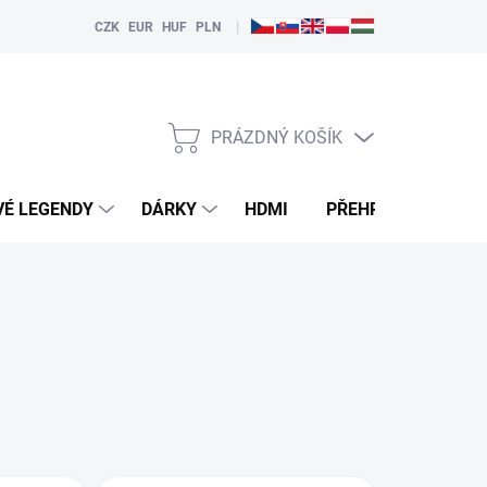
|
CZK
EUR
HUF
PLN
PRÁZDNÝ KOŠÍK
NÁKUPNÍ
KOŠÍK
VÉ LEGENDY
DÁRKY
HDMI
PŘEHRÁVAČE