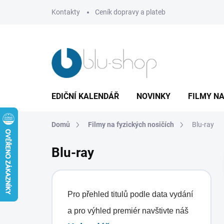
Přejít
Kontakty
Ceník dopravy a plateb
na
obsah
EDIČNÍ KALENDÁŘ
NOVINKY
FILMY NA
Domů
Filmy na fyzických nosičích
Blu-ray
Blu-ray
Pro přehled titulů podle data vydání
a pro výhled premiér navštivte náš