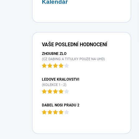
Kalendář
P
o
VAŠE POSLEDNÍ HODNOCENÍ
s
ZHOUBNÉ ZLO
t
(CZ DABING A TITULKY POUZE NA UHD)
r
a
n
LEDOVÉ KRÁLOVSTVÍ
n
(KOLEKCE 1 - 2)
í
p
a
ĎÁBEL NOSÍ PRADU 2
n
e
l