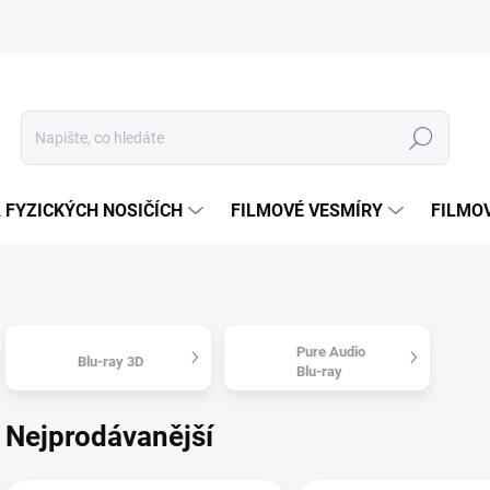
Hledat
 FYZICKÝCH NOSIČÍCH
FILMOVÉ VESMÍRY
FILMO
Pure Audio
Blu-ray 3D
Blu-ray
Nejprodávanější