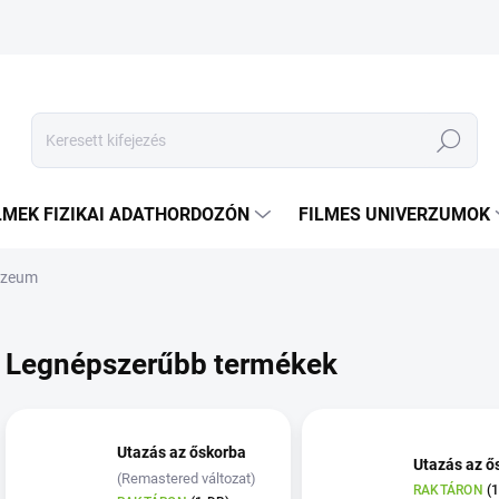
Keresés
LMEK FIZIKAI ADATHORDOZÓN
FILMES UNIVERZUMOK
úzeum
Legnépszerűbb termékek
Utazás az őskorba
Utazás az ő
(Remastered változat)
RAKTÁRON
(