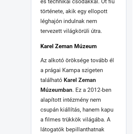
és technikai csodákkal. Öt fiú
története, akik egy ellopott
léghajón indulnak nem
tervezett világkörüli útra.
Karel Zeman Múzeum
Az alkotó öröksége tovább él
a prágai Kampa szigeten
található
Karel Zeman
Múzeumban
. Ez a 2012-ben
alapított intézmény nem
csupán kiállítás, hanem kapu
a filmes trükkök világába. A
látogatók bepillanthatnak