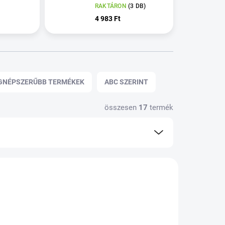
RAKTÁRON
(3 DB)
4 983 Ft
GNÉPSZERŰBB TERMÉKEK
ABC SZERINT
összesen
17
termék