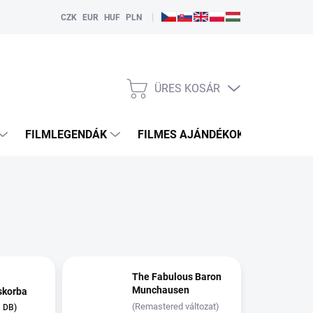
|
CZK
EUR
HUF
PLN
ÜRES KOSÁR
KOSÁR
FILMLEGENDÁK
FILMES AJÁNDÉKOK
HDMI
The Fabulous Baron
Munchausen
skorba
(Remastered változat)
1 DB)