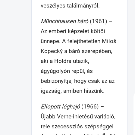
veszélyes találmányról.
Münchhausen báró
(1961) –
Az emberi képzelet költői
ünnepe. A felejthetetlen Miloš
Kopecký a báró szerepében,
aki a Holdra utazik,
ágyúgolyón repül, és
bebizonyítja, hogy csak az az
igazság, amiben hiszünk.
Ellopott léghajó
(1966) –
Újabb Verne-ihletésű variáció,
tele szecessziós szépséggel