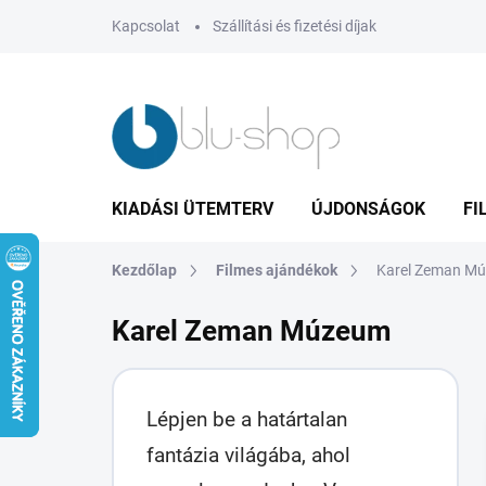
Ugrás
Kapcsolat
Szállítási és fizetési díjak
a
fő
tartalomhoz
KIADÁSI ÜTEMTERV
ÚJDONSÁGOK
FI
Kezdőlap
Filmes ajándékok
Karel Zeman M
Karel Zeman Múzeum
Lépjen be a határtalan
fantázia világába, ahol