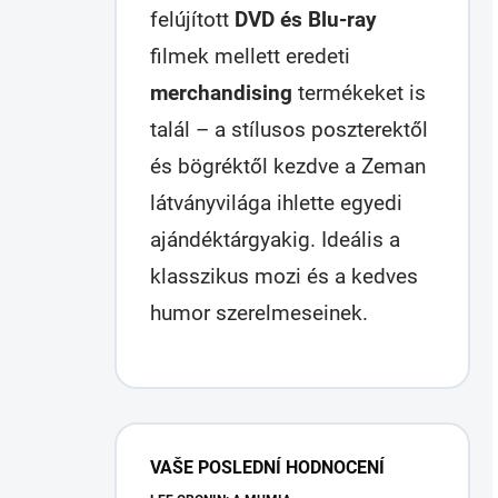
felújított
DVD és Blu-ray
filmek mellett eredeti
merchandising
termékeket is
talál – a stílusos poszterektől
és bögréktől kezdve a Zeman
látványvilága ihlette egyedi
ajándéktárgyakig. Ideális a
klasszikus mozi és a kedves
humor szerelmeseinek.
O
l
VAŠE POSLEDNÍ HODNOCENÍ
d