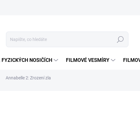
Hledat
 FYZICKÝCH NOSIČÍCH
FILMOVÉ VESMÍRY
FILMO
Annabelle 2: Zrození zla
ní
ZNAČKA:
MAGIC BOX
349 Kč
Měrná
VYPRODÁNO, POUŽIJTE FU
cena:
MOŽNOSTI DORUČENÍ