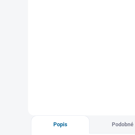
VYPRODÁNO, POUŽIJTE FUNKCI
"HLÍDAT"
Uteč
Kr
189 Kč
19
Detail
Popis
Podobné 