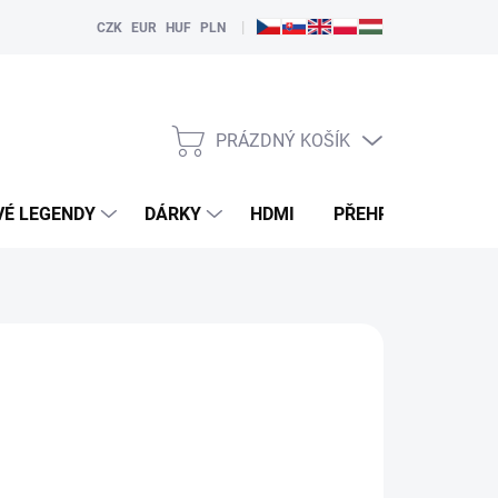
|
CZK
EUR
HUF
PLN
PRÁZDNÝ KOŠÍK
NÁKUPNÍ
KOŠÍK
VÉ LEGENDY
DÁRKY
HDMI
PŘEHRÁVAČE
NKCI "HLÍDAT"