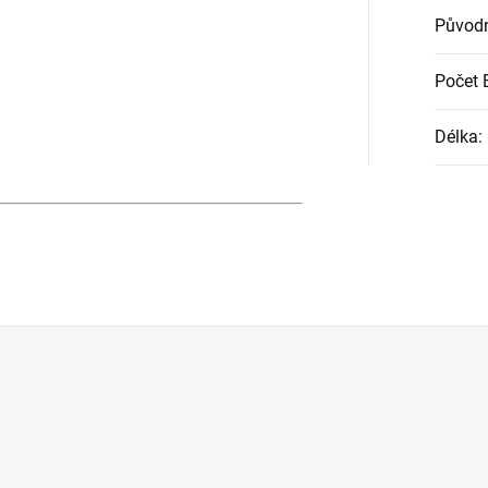
Původn
Počet 
Délka
: