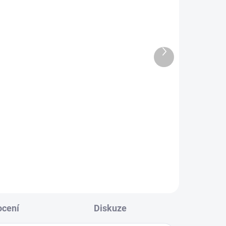
Další
produkt
SKLADEM
NKCI
(1 KS)
ÍDAT"
Zhasni a zemřeš
199 Kč
Do košíku
l
cení
Diskuze