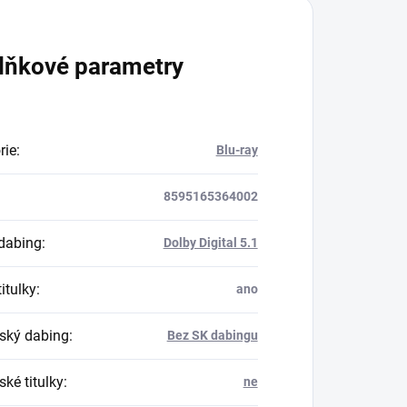
lňkové parametry
rie
:
Blu-ray
8595165364002
dabing
:
Dolby Digital 5.1
itulky
:
ano
ský dabing
:
Bez SK dabingu
ké titulky
:
ne