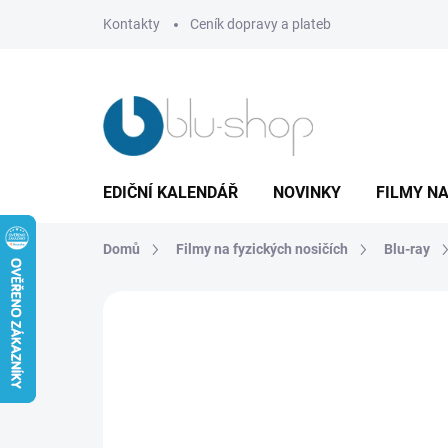
Přejít
Kontakty
Ceník dopravy a plateb
na
obsah
EDIČNÍ KALENDÁŘ
NOVINKY
FILMY NA
Domů
Filmy na fyzických nosičích
Blu-ray
Neohodnoceno
Podrobnosti hodnoce