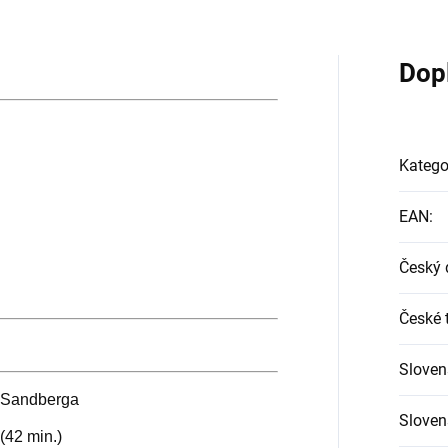
Dop
Katego
EAN
:
Český 
České t
Sloven
. Sandberga
Slovens
(42 min.)