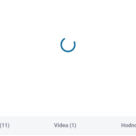
VYPRODÁNO, POUŽIJTE FUNKCI
VYPRODÁNO, POUŽIJTE FU
"HLÍDAT"
"HL
uhy
Smrt ve tmě
9 Kč
399 Kč
Detail
Detai
(11)
Videa (1)
Hodno