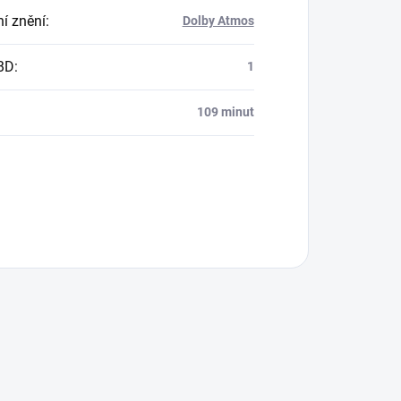
í znění
:
Dolby Atmos
BD
:
1
109 minut