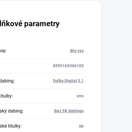
lňkové parametry
rie
:
Blu-ray
8595165366105
dabing
:
Dolby Digital 5.1
itulky
:
ano
ský dabing
:
Bez SK dabingu
ké titulky
:
ne