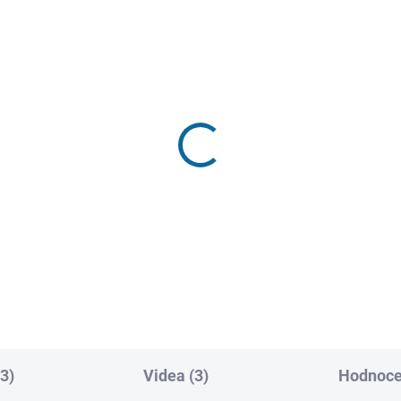
SKLADEM
VYPRODÁNO, POUŽIJTE FU
(1 KS)
"HL
dá volavka
Brutální Nikita
9 Kč
189 Kč
Do košíku
Detai
3)
Videa (3)
Hodnocen