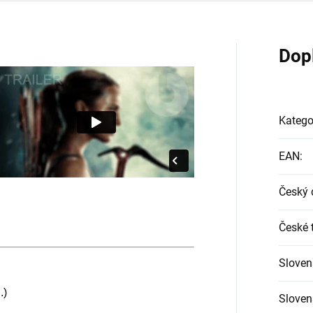
Dop
Katego
EAN
:
Český 
České t
Sloven
.)
Slovens