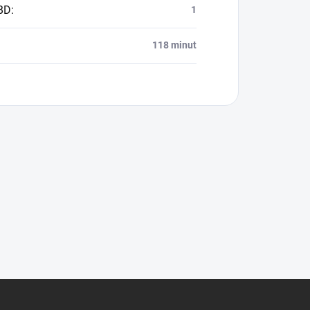
BD
:
1
118 minut