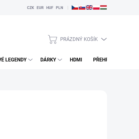
|
CZK
EUR
HUF
PLN
PRÁZDNÝ KOŠÍK
NÁKUPNÍ
KOŠÍK
VÉ LEGENDY
DÁRKY
HDMI
PŘEHRÁVAČE