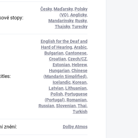
Česky
,
Maďarsky
,
Polsky
(VO)
,
Anglicky
,
ové stopy
:
Mandarínsky
,
Rusky
,
Thajsky
,
Turecky
English for the Deaf and
Hard of Hearing
,
Arabic
,
Bulgarian
,
Cantonese
,
Croatian
,
Czech/CZ
,
Estonian
,
Hebrew
,
Hungarian
,
Chinese
itles
:
(Mandarin Simplified)
,
Icelandic
,
Korean
,
Latvian
,
Lithuanian
,
Polish
,
Portuguese
(Portugal)
,
Romanian
,
Russian
,
Slovenian
,
Thai
,
Turkish
í znění
:
Dolby Atmos