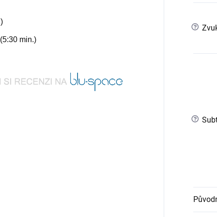
)
?
Zvuk
(5:30 min.)
?
Subt
Původn