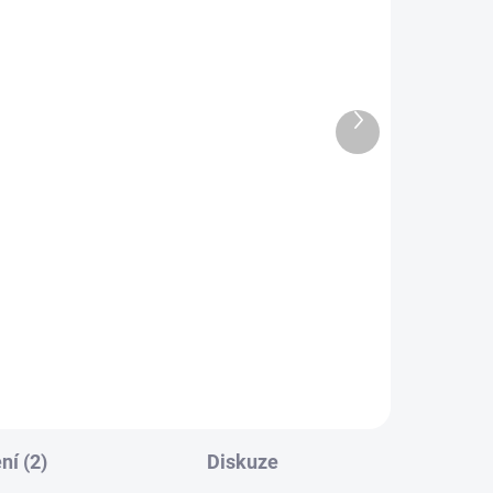
Další
produkt
NKCI
SKLADEM
ÍDAT"
(1 KS)
Atomic Blonde: Bez lítosti
199 Kč
l
Do košíku
í (2)
Diskuze