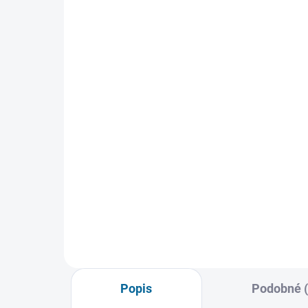
SKLADEM
(1 KS)
Jumanji: Vítejte v džungli
Ru
299 Kč
18
Do košíku
Popis
Podobné (