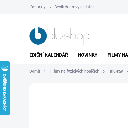
Přejít
Kontakty
Ceník dopravy a plateb
na
obsah
EDIČNÍ KALENDÁŘ
NOVINKY
FILMY NA
Domů
Filmy na fyzických nosičích
Blu-ray
2 hodnocení
Podrobnosti hodnocení
Z