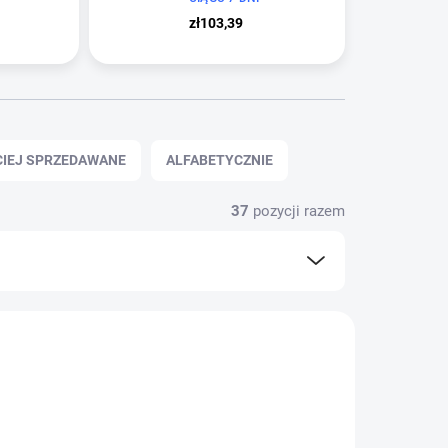
zł103,39
CIEJ SPRZEDAWANE
ALFABETYCZNIE
37
pozycji razem
POLECANE