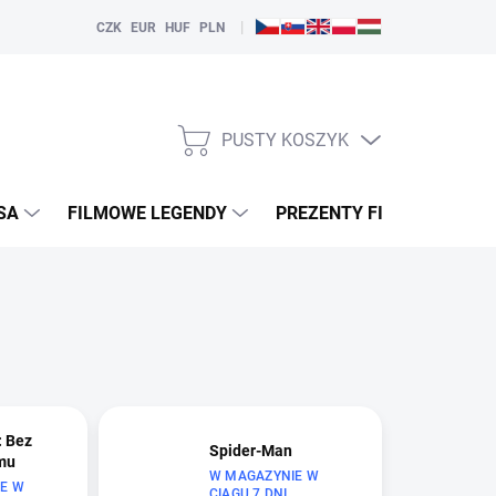
|
CZK
EUR
HUF
PLN
PUSTY KOSZYK
KOSZYK
SA
FILMOWE LEGENDY
PREZENTY FILMOWE
: Bez
Spider-Man
mu
W MAGAZYNIE W
E W
CIĄGU 7 DNI