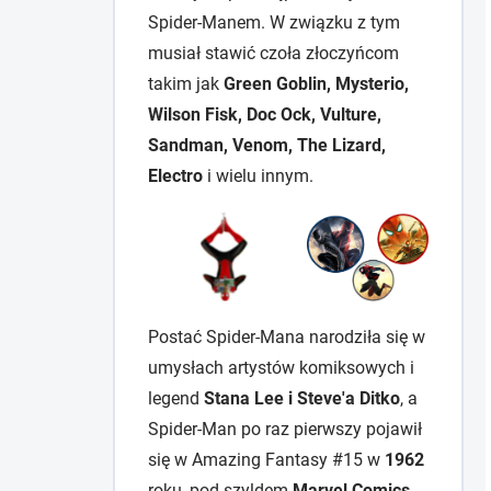
Spider-Manem. W związku z tym
musiał stawić czoła złoczyńcom
takim jak
Green Goblin, Mysterio,
Wilson Fisk, Doc Ock, Vulture,
Sandman, Venom, The Lizard,
Electro
i wielu innym.
Postać Spider-Mana narodziła się w
umysłach artystów komiksowych i
legend
Stana Lee i Steve'a Ditko
, a
Spider-Man po raz pierwszy pojawił
się w Amazing Fantasy #15 w
1962
roku, pod szyldem
Marvel Comics
.