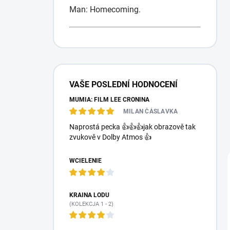
Man: Homecoming.
P
a
VAŠE POSLEDNÍ HODNOCENÍ
s
MUMIA: FILM LEE CRONINA
e
k
MILAN ČÁSLAVKA
b
Naprostá pecka 👍👍👍jak obrazově tak
o
zvukově v Dolby Atmos 👍
c
z
WCIELENIE
n
y
KRAINA LODU
(KOLEKCJA 1 - 2)