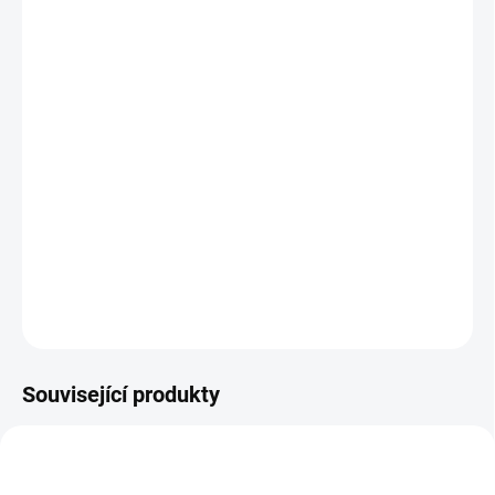
−
+
Přidat do košíku
Dárkový set Harry Potter - Hogwarts
Ze všech čtyř kolejí bradavické školy čar a kouzel je
Nebelvír ta nejuznávanější. Vycházejí z ní nejmocnější
čarodějové a hlavně se vždy staví proti zlu. Pochází z ní i
sám Harry Potter.
DETAILNÍ INFORMACE
ZEPTAT SE
HLÍDAT
Související produkty