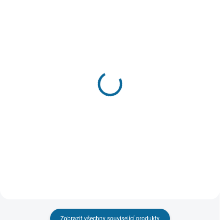
VYPRODÁNO, POUŽIJTE FUNKCI
"HLÍDAT"
SKLADEM
(2 KS)
Hrnek Harry Potter:
Sklenice Harry Potter
Bradavický expres
(Bradavice, Nebelvír,
299 Kč
Zmijozel)
Detail
399 Kč
Do košíku
Zobrazit všechny související produkty