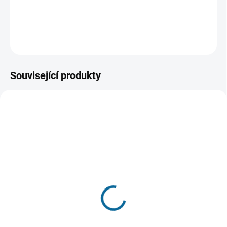
nechtěl reprezentovat Targaryeny?
DETAILNÍ INFORMACE
ZEPTAT SE
HLÍDAT
Související produkty
VYPRODÁNO, POUŽIJTE FUNKCI
SKLADEM
"HLÍDAT"
(1 KS)
Půllitr Game of Thrones:
Hrnek Game of Thrones:
Lannister
Lannister
399 Kč
299 Kč