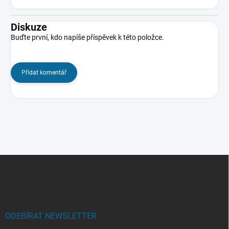
Diskuze
Buďte první, kdo napíše příspěvek k této položce.
Přidat komentář
Z
á
p
a
t
í
ODEBÍRAT NEWSLETTER