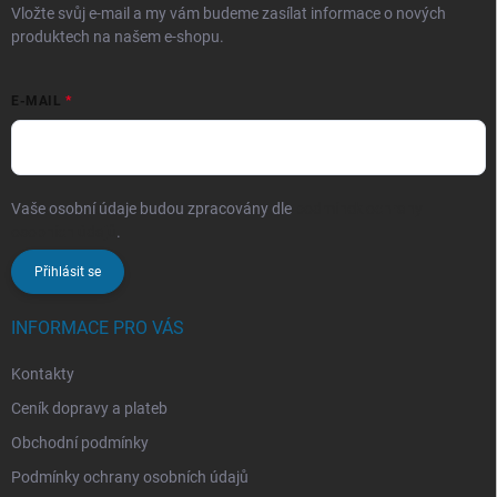
Vložte svůj e-mail a my vám budeme zasílat informace o nových
produktech na našem e-shopu.
E-MAIL
Vaše osobní údaje budou zpracovány dle
podmínek ochrany
osobních údajů
.
Přihlásit se
INFORMACE PRO VÁS
Kontakty
Ceník dopravy a plateb
Obchodní podmínky
Podmínky ochrany osobních údajů