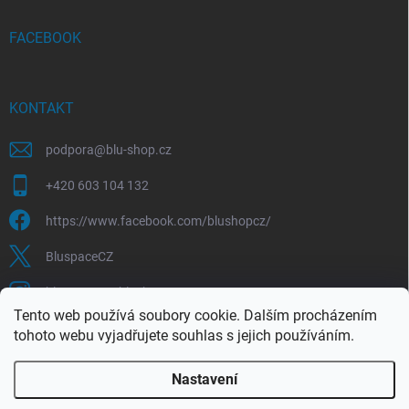
FACEBOOK
KONTAKT
podpora
@
blu-shop.cz
+420 603 104 132
https://www.facebook.com/blushopcz/
BluspaceCZ
bluspace.cz_blushop.cz
Tento web používá soubory cookie. Dalším procházením
tohoto webu vyjadřujete souhlas s jejich používáním.
Blu-space.cz
Blu-shop.cz
Štěpán Čermák
Nastavení