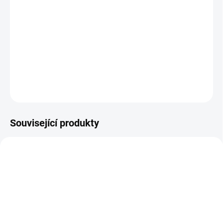
Po kultovním seriálu Firefly se Joss Whedon rozhodl
natočit filmové pokračování, ve kterém se posádka lodi
Serenity snaží skrývat před Aliancí, jež má velký zájem o
záhadnou a bojovně naladěnou dívku River.
DETAILNÍ INFORMACE
ZEPTAT SE
HLÍDAT
Související produkty
TIP