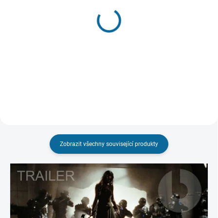
SKLADEM
SKLADEM
(1 KS)
(>3 KS)
Hvězdná pěchota
Resident Evil: Raccoon
City
99 Kč
399 Kč
Do košíku
Do košíku
Zobrazit všechny související produkty