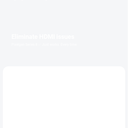
Eliminate HDMI issues
Pixelgen Series 8 ✅ Just works. Every time.
LIMIT. POČET
MEGJELENÉS DÁTUMA: 26/8
MEGJELENÉS DÁTUMA: 26/8
Mortal Kombat II
Mortal Kombat