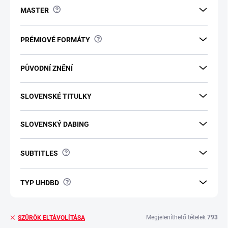
?
MASTER
?
PRÉMIOVÉ FORMÁTY
PŮVODNÍ ZNĚNÍ
SLOVENSKÉ TITULKY
SLOVENSKÝ DABING
?
SUBTITLES
?
TYP UHDBD
Megjeleníthető tételek
793
SZŰRŐK ELTÁVOLÍTÁSA