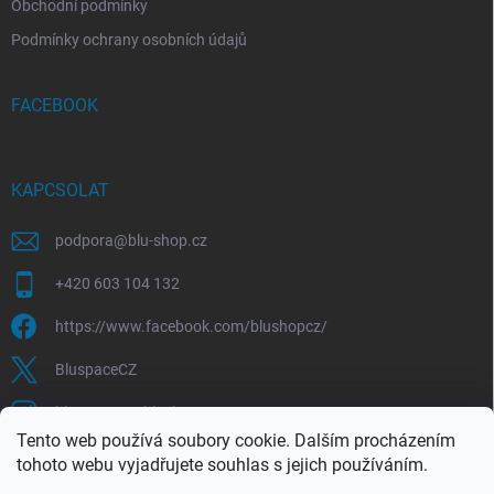
Obchodní podmínky
Podmínky ochrany osobních údajů
FACEBOOK
KAPCSOLAT
podpora
@
blu-shop.cz
+420 603 104 132
https://www.facebook.com/blushopcz/
BluspaceCZ
bluspace.cz_blushop.cz
Tento web používá soubory cookie. Dalším procházením
tohoto webu vyjadřujete souhlas s jejich používáním.