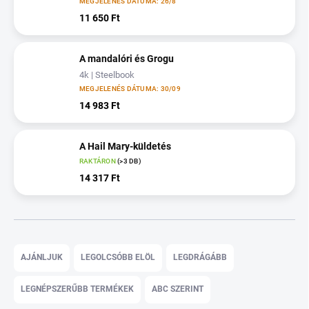
MEGJELENÉS DÁTUMA: 26/8
11 650 Ft
A mandalóri és Grogu
4k | Steelbook
MEGJELENÉS DÁTUMA: 30/09
14 983 Ft
A Hail Mary-küldetés
RAKTÁRON
(>3 DB)
14 317 Ft
T
e
AJÁNLJUK
LEGOLCSÓBB ELÖL
LEGDRÁGÁBB
r
m
LEGNÉPSZERŰBB TERMÉKEK
ABC SZERINT
é