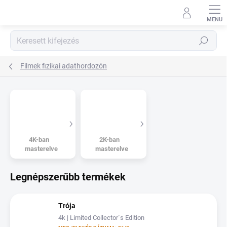
Ugrás
a
fő
tartalomhoz
Keresés
Filmek fizikai adathordozón
4K-ban
2K-ban
masterelve
masterelve
Legnépszerűbb termékek
Trója
4k | Limited Collector´s Edition