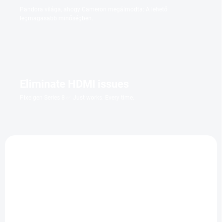
Pandora világa, ahogy Cameron megálmodta: A lehető
legmagasabb minőségben.
Eliminate HDMI issues
Pixelgen Series 8 ✅ Just works. Every time.
LIMIT. POČET
LIMIT. POČET