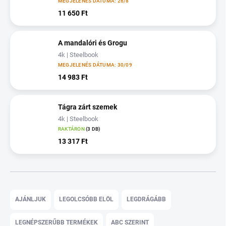
MEGJELENÉS DÁTUMA: 26/8
11 650 Ft
A mandalóri és Grogu
4k | Steelbook
MEGJELENÉS DÁTUMA: 30/09
14 983 Ft
Tágra zárt szemek
4k | Steelbook
RAKTÁRON
(3 DB)
13 317 Ft
T
e
AJÁNLJUK
LEGOLCSÓBB ELÖL
LEGDRÁGÁBB
r
m
LEGNÉPSZERŰBB TERMÉKEK
ABC SZERINT