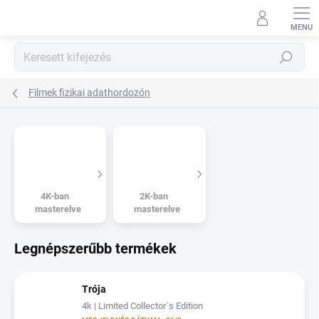
Ugrás
a
fő
tartalomhoz
Keresés
Filmek fizikai adathordozón
4K-ban
2K-ban
masterelve
masterelve
Legnépszerűbb termékek
Trója
4k | Limited Collector´s Edition