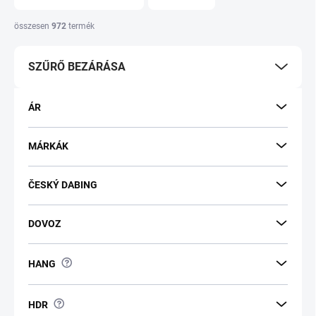
é
k
összesen
972
termék
e
k
SZŰRŐ BEZÁRÁSA
r
e
n
ÁR
d
e
z
MÁRKÁK
é
s
ČESKÝ DABING
e
DOVOZ
?
HANG
?
HDR