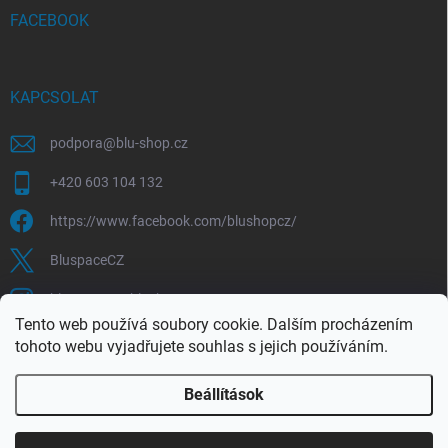
FACEBOOK
KAPCSOLAT
podpora
@
blu-shop.cz
+420 603 104 132
https://www.facebook.com/blushopcz/
BluspaceCZ
bluspace.cz_blushop.cz
Tento web používá soubory cookie. Dalším procházením
tohoto webu vyjadřujete souhlas s jejich používáním.
Blu-space.cz
Blu-shop.cz
Štěpán Čermák
Beállítások