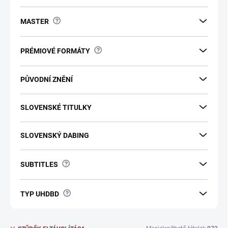
?
MASTER
?
PRÉMIOVÉ FORMÁTY
PŮVODNÍ ZNĚNÍ
SLOVENSKÉ TITULKY
SLOVENSKÝ DABING
?
SUBTITLES
?
TYP UHDBD