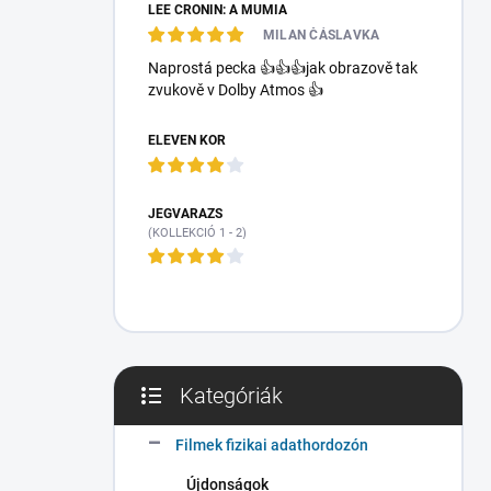
LEE CRONIN: A MÚMIA
a
l
MILAN ČÁSLAVKA
s
Naprostá pecka 👍👍👍jak obrazově tak
ó
zvukově v Dolby Atmos 👍
p
a
ELEVEN KÓR
n
e
l
JÉGVARÁZS
(KOLLEKCIÓ 1 - 2)
Kategóriák
Kategóriák
átugrása
Filmek fizikai adathordozón
Újdonságok