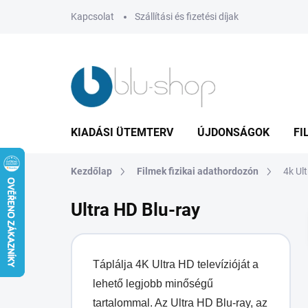
Ugrás
Kapcsolat
Szállítási és fizetési díjak
a
fő
tartalomhoz
KIADÁSI ÜTEMTERV
ÚJDONSÁGOK
FI
Kezdőlap
Filmek fizikai adathordozón
4k Ul
Ultra HD Blu-ray
Táplálja 4K Ultra HD televízióját a
lehető legjobb minőségű
tartalommal. Az Ultra HD Blu-ray, az