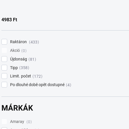
d
e
z
4983
Ft
é
s
e
Raktáron
433
Akció
0
Újdonság
81
Tipp
358
Limit. počet
172
Po dlouhé době opět dostupné
4
MÁRKÁK
Amaray
0