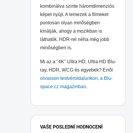
kombinálva szinte háromdimenziós
képet nyújt. A lemezek a filmeket
pontosan olyan minőségben
kínálják, ahogy a mozikban is
láthatók. HDR-rel néha még jobb
minőségben is.
Mi az a "4K" Ultra HD, Ultra HD Blu-
ray, HDR, WCG és egyebek? Erről
olvasson testvéroldalunkon, a Blu-
space.cz magazinban
.
O
l
VAŠE POSLEDNÍ HODNOCENÍ
d