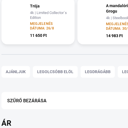
A mandalóri
Trója
Grogu
4k | Limited Collector´s
Edition
4k | Steelboo
MEGJELENÉS
MEGJELENÉ
DÁTUMA: 26/8
DÁTUMA: 30
11 650 Ft
14 983 Ft
T
e
AJÁNLJUK
LEGOLCSÓBB ELÖL
LEGDRÁGÁBB
LE
r
m
é
k
e
SZŰRŐ BEZÁRÁSA
k
r
e
ÁR
n