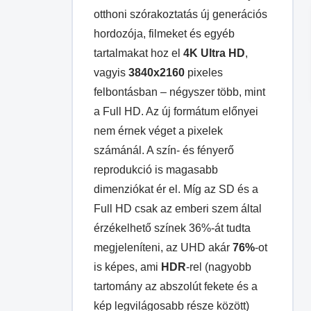
otthoni szórakoztatás új generációs
hordozója, filmeket és egyéb
tartalmakat hoz el
4K Ultra HD
,
vagyis
3840x2160
pixeles
felbontásban – négyszer több, mint
a Full HD. Az új formátum előnyei
nem érnek véget a pixelek
számánál. A szín- és fényerő
reprodukció is magasabb
dimenziókat ér el. Míg az SD és a
Full HD csak az emberi szem által
érzékelhető színek 36%-át tudta
megjeleníteni, az UHD akár
76%
-ot
is képes, ami
HDR
-rel (nagyobb
tartomány az abszolút fekete és a
kép legvilágosabb része között)