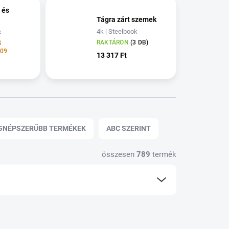
 és
Tágra zárt szemek
4k | Steelbook
k
RAKTÁRON
(3 DB)
S
/09
13 317 Ft
GNÉPSZERŰBB TERMÉKEK
ABC SZERINT
összesen
789
termék