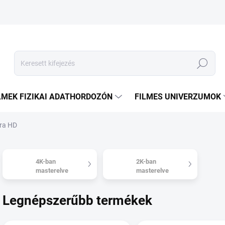
Keresés
LMEK FIZIKAI ADATHORDOZÓN
FILMES UNIVERZUMOK
tra HD
4K-ban
2K-ban
masterelve
masterelve
Legnépszerűbb termékek