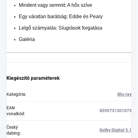
Mindent vagy semmit: A hős szíve
Egy váratlan barátság: Eddie és Peary
Lelgő szárnyalás: Síugrások forgatása
Galéria
Kiegészítő paraméterek
Kategória
:
Blu-ray
EAN
8595731301073
vonalkód
:
Český
Dolby Digital 5.1
dabing
: