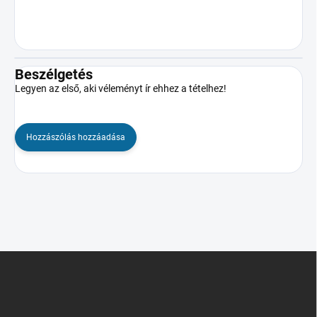
Beszélgetés
Legyen az első, aki véleményt ír ehhez a tételhez!
Hozzászólás hozzáadása
L
á
b
l