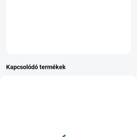
compete in the 1988 Winter Olympics in Calgary, his
relentless determination writes one of the most inspiring
sports stories of all time.
RÉSZLETES INFORMÁCIÓ
KÉRDÉS
NYOMON KÖVETÉS
Kapcsolódó termékek
TIPP
RAKTÁRON
RAKTÁRON
(1 DB)
(2 DB)