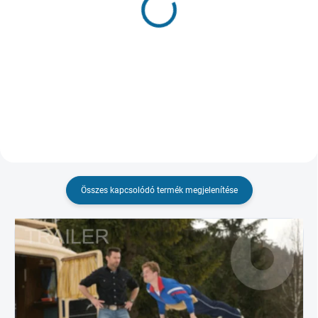
Csoda a jégen
A későn kezdő
(2002)
3 317 Ft
3 150 Ft
Kosárba
Kosárba
Összes kapcsolódó termék megjelenítése