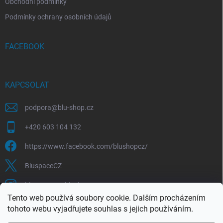
Obchodní podmínky
Podmínky ochrany osobních údajů
FACEBOOK
KAPCSOLAT
podpora
@
blu-shop.cz
+420 603 104 132
https://www.facebook.com/blushopcz/
BluspaceCZ
bluspace.cz_blushop.cz
Tento web používá soubory cookie. Dalším procházením
tohoto webu vyjadřujete souhlas s jejich používáním.
Blu-space.cz
Blu-shop.cz
Štěpán Čermák