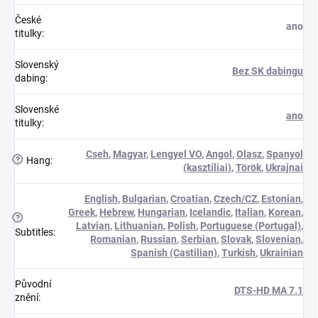
České
ano
titulky
:
Slovenský
Bez SK dabingu
dabing
:
Slovenské
ano
titulky
:
Cseh
,
Magyar
,
Lengyel VO
,
Angol
,
Olasz
,
Spanyol
?
Hang
:
(kasztíliai)
,
Török
,
Ukrajnai
English
,
Bulgarian
,
Croatian
,
Czech/CZ
,
Estonian
,
Greek
,
Hebrew
,
Hungarian
,
Icelandic
,
Italian
,
Korean
,
?
Latvian
,
Lithuanian
,
Polish
,
Portuguese (Portugal)
,
Subtitles
:
Romanian
,
Russian
,
Serbian
,
Slovak
,
Slovenian
,
Spanish (Castilian)
,
Turkish
,
Ukrainian
Původní
DTS-HD MA 7.1
znění
: