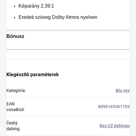
Képarány 2,39:1
Eredeti szöveg Dolby Atmos nyelven
Bónusz
Kiegészítő paraméterek
Kategória
:
Blu-ray
EAN
8595165361193
vonalkód
:
Český
Bez CZ dabingu
dabing
: