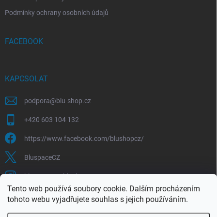
Podmínky ochrany osobních údajů
FACEBOOK
KAPCSOLAT
podpora
@
blu-shop.cz
+420 603 104 132
https://www.facebook.com/blushopcz/
BluspaceCZ
bluspace.cz_blushop.cz
Tento web používá soubory cookie. Dalším procházením
tohoto webu vyjadřujete souhlas s jejich používáním.
Blu-space.cz
Blu-shop.cz
Štěpán Čermák