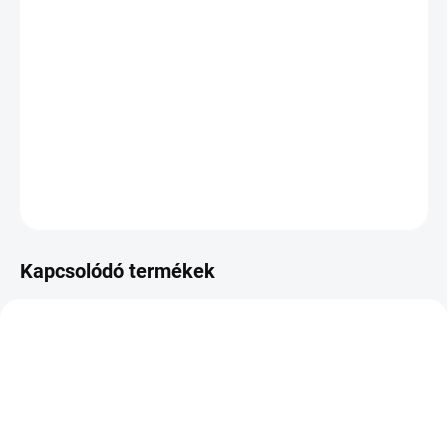
Chesley Sullenberger 2009 januárjában a hallatlan
dolgot követte el. Az emberekkel teli gép, amelynek két
hajtóműve röviddel felszállás után leállt, biztonságosan
"leszállt" a Hudson folyóban. Megmentette mind a 155
lelket.
RÉSZLETES INFORMÁCIÓ
KÉRDÉS
NYOMON KÖVETÉS
Kapcsolódó termékek