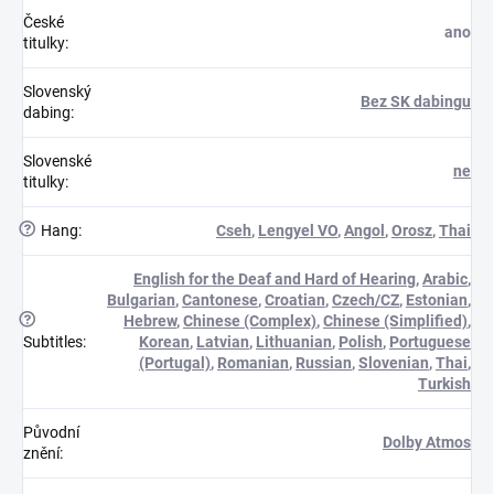
České
ano
titulky
:
Slovenský
Bez SK dabingu
dabing
:
Slovenské
ne
titulky
:
?
Hang
:
Cseh
,
Lengyel VO
,
Angol
,
Orosz
,
Thai
English for the Deaf and Hard of Hearing
,
Arabic
,
Bulgarian
,
Cantonese
,
Croatian
,
Czech/CZ
,
Estonian
,
?
Hebrew
,
Chinese (Complex)
,
Chinese (Simplified)
,
Subtitles
:
Korean
,
Latvian
,
Lithuanian
,
Polish
,
Portuguese
(Portugal)
,
Romanian
,
Russian
,
Slovenian
,
Thai
,
Turkish
Původní
Dolby Atmos
znění
: