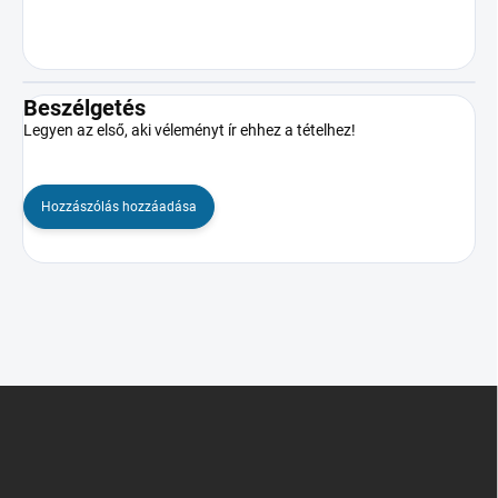
Beszélgetés
Legyen az első, aki véleményt ír ehhez a tételhez!
Hozzászólás hozzáadása
L
á
b
l
é