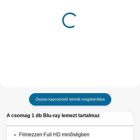
RAKTÁRON
ELFOGYOTT, HASZNÁLD A „NYOMON
(1 DB)
KÖVETÉS” GOMBOT
Tolvajok városa
Airport
10 483 Ft
3 317 Ft
Kosárba
Bővebben
Összes kapcsolódó termék megjelenítése
A csomag 1 db Blu-ray lemezt tartalmaz
Filmezzen Full HD minőségben