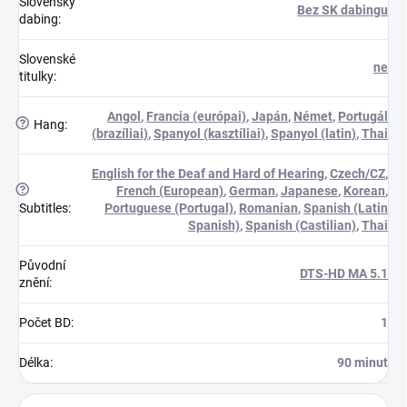
Slovenský
Bez SK dabingu
dabing
:
Slovenské
ne
titulky
:
Angol
,
Francia (európai)
,
Japán
,
Német
,
Portugál
?
Hang
:
(brazíliai)
,
Spanyol (kasztíliai)
,
Spanyol (latin)
,
Thai
English for the Deaf and Hard of Hearing
,
Czech/CZ
,
?
French (European)
,
German
,
Japanese
,
Korean
,
Subtitles
:
Portuguese (Portugal)
,
Romanian
,
Spanish (Latin
Spanish)
,
Spanish (Castilian)
,
Thai
Původní
DTS-HD MA 5.1
znění
:
Počet BD
:
1
Délka
:
90 minut