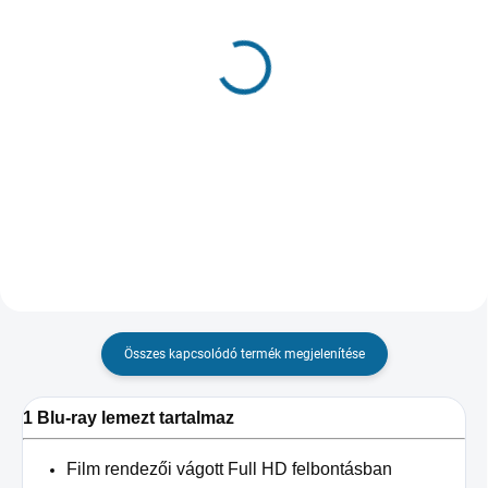
ELFOGYOTT, HASZNÁLD A „NYOMON
RAKTÁRON
KÖVETÉS” GOMBOT
(1 DB)
A dzsungel könyve
Lego Batman Film
3 150 Ft
12 983 Ft
Bővebben
Kosárba
Összes kapcsolódó termék megjelenítése
1 Blu-ray lemezt tartalmaz
Film rendezői vágott Full HD felbontásban