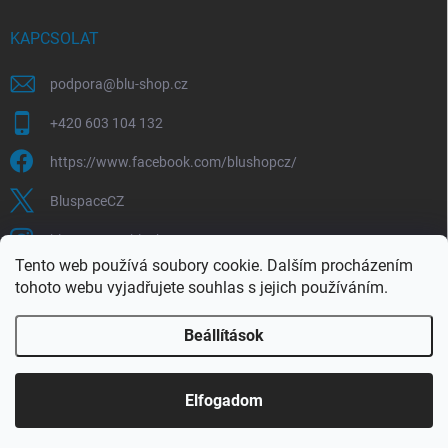
KAPCSOLAT
podpora
@
blu-shop.cz
+420 603 104 132
https://www.facebook.com/blushopcz/
BluspaceCZ
bluspace.cz_blushop.cz
Tento web používá soubory cookie. Dalším procházením
tohoto webu vyjadřujete souhlas s jejich používáním.
Blu-space.cz
Blu-shop.cz
Štěpán Čermák
Beállítások
Copyright 2026
Blu-shop.cz
. Minden jog fenntartva.
Elfogadom
Shoptet készítette