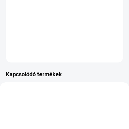
Hogarth szokatlan barátot szerzett: egy óriási idegen
robotot. Ám míg Hogarth megismerte valódi, békés
önmagát, egy ügynök érkezik a városba, aki
fenyegetésnek tekinti az óriást.
RÉSZLETES INFORMÁCIÓ
KÉRDÉS
NYOMON KÖVETÉS
Kapcsolódó termékek