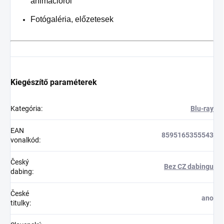
animációról
Fotógaléria, előzetesek
Kiegészítő paraméterek
Kategória
:
Blu-ray
EAN
8595165355543
vonalkód
:
Český
Bez CZ dabingu
dabing
:
České
ano
titulky
: