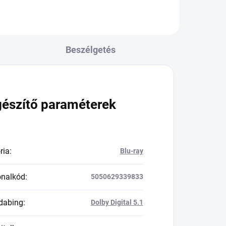
Beszélgetés
gészítő paraméterek
ria
:
Blu-ray
onalkód
:
5050629339833
dabing
:
Dolby Digital 5.1