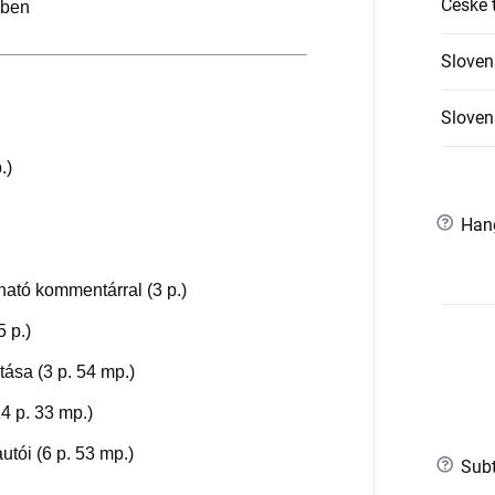
České t
-ben
Sloven
Slovens
.)
?
Han
tható kommentárral (3 p.)
5 p.)
ása (3 p. 54 mp.)
4 p. 33 mp.)
tói (6 p. 53 mp.)
?
Subt