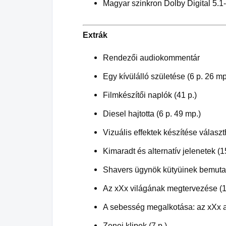
Magyar szinkron Dolby Digital 5.1
Extrák
Rendezői audiokommentár
Egy kívülálló születése (6 p. 26 mp
Filmkészítői naplók (41 p.)
Diesel hajtotta (6 p. 49 mp.)
Vizuális effektek készítése válasz
Kimaradt és alternatív jelenetek (1
Shavers ügynök kütyüinek bemutat
Az xXx világának megtervezése (1
A sebesség megalkotása: az xXx au
Zenei klipek (7 p.)