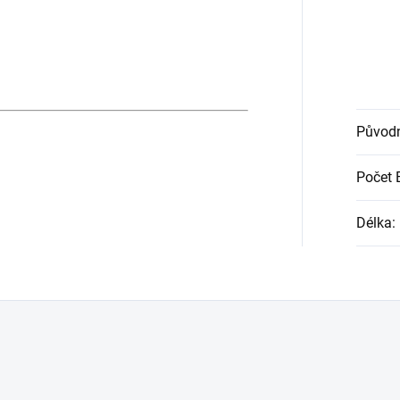
Původn
Počet 
Délka
: