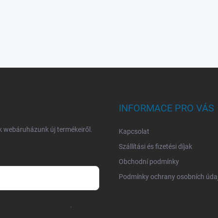
INFORMACE PRO VÁS
nk webáruházunk új termékeiről.
Kapcsolat
Szállítási és fizetési díjak
Obchodní podmínky
Podmínky ochrany osobních úda
chrany osobních údajů
.