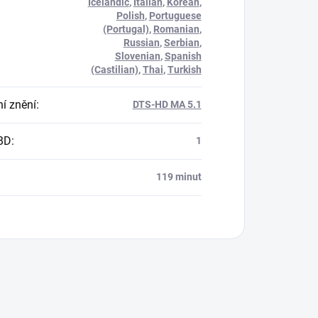
Icelandic
,
Italian
,
Korean
,
Polish
,
Portuguese
(Portugal)
,
Romanian
,
Russian
,
Serbian
,
Slovenian
,
Spanish
(Castilian)
,
Thai
,
Turkish
í znění
:
DTS-HD MA 5.1
BD
:
1
119 minut