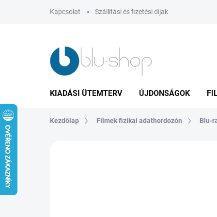
Ugrás
Kapcsolat
Szállítási és fizetési díjak
a
fő
tartalomhoz
KIADÁSI ÜTEMTERV
ÚJDONSÁGOK
FI
Kezdőlap
Filmek fizikai adathordozón
Blu-r
1 értékelés
Ugrás az értékeléshez
MÁR