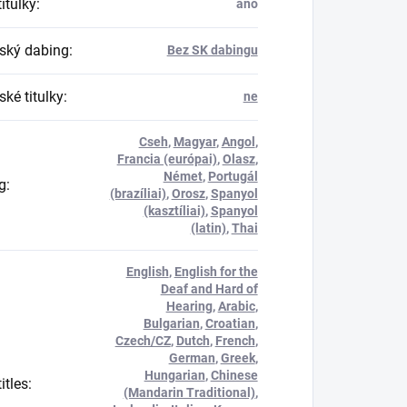
itulky
:
ano
ský dabing
:
Bez SK dabingu
ké titulky
:
ne
Cseh
,
Magyar
,
Angol
,
Francia (európai)
,
Olasz
,
Német
,
Portugál
g
:
(brazíliai)
,
Orosz
,
Spanyol
(kasztíliai)
,
Spanyol
(latin)
,
Thai
English
,
English for the
Deaf and Hard of
Hearing
,
Arabic
,
Bulgarian
,
Croatian
,
Czech/CZ
,
Dutch
,
French
,
German
,
Greek
,
Hungarian
,
Chinese
itles
:
(Mandarin Traditional)
,