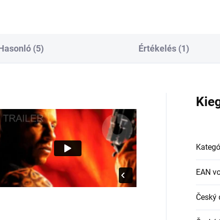
Hasonló (5)
Értékelés (1)
Kie
Kategó
EAN v
Český 