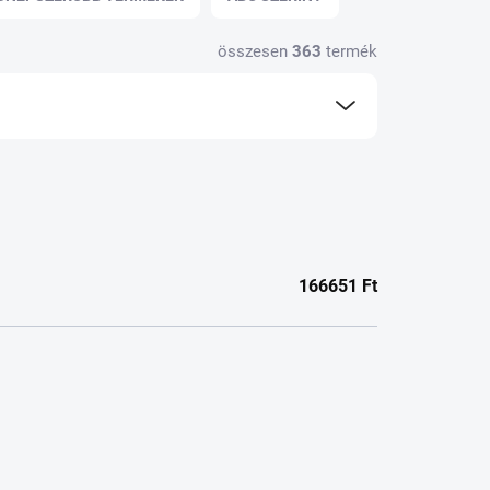
összesen
363
termék
166651
Ft