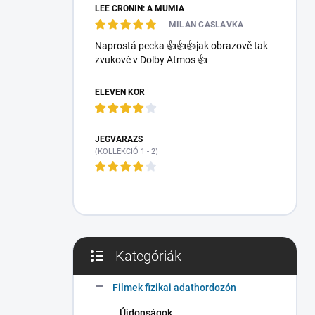
LEE CRONIN: A MÚMIA
a
l
MILAN ČÁSLAVKA
s
Naprostá pecka 👍👍👍jak obrazově tak
ó
zvukově v Dolby Atmos 👍
p
a
ELEVEN KÓR
n
e
l
JÉGVARÁZS
(KOLLEKCIÓ 1 - 2)
Kategóriák
Kategóriák
átugrása
Filmek fizikai adathordozón
Újdonságok