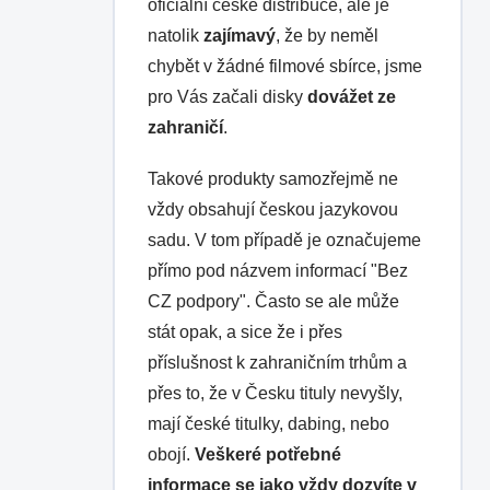
oficiální české distribuce, ale je
natolik
zajímavý
, že by neměl
chybět v žádné filmové sbírce, jsme
pro Vás začali disky
dovážet ze
zahraničí
.
Takové produkty samozřejmě ne
vždy obsahují českou jazykovou
sadu. V tom případě je označujeme
přímo pod názvem informací "Bez
CZ podpory". Často se ale může
stát opak, a sice že i přes
příslušnost k zahraničním trhům a
přes to, že v Česku tituly nevyšly,
mají české titulky, dabing, nebo
obojí.
Veškeré potřebné
informace se jako vždy dozvíte v