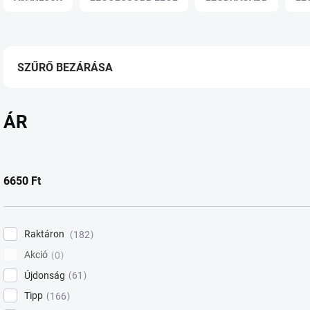
r
m
é
k
e
SZŰRŐ BEZÁRÁSA
k
r
e
ÁR
n
d
e
z
6650
Ft
é
s
e
Raktáron
182
Akció
0
Újdonság
61
Tipp
166