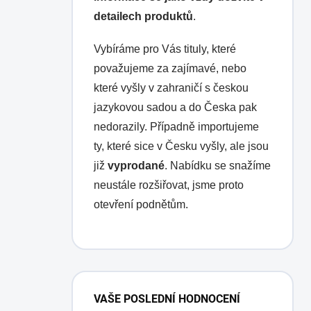
detailech produktů
.
Vybíráme pro Vás tituly, které
považujeme za zajímavé, nebo
které vyšly v zahraničí s českou
jazykovou sadou a do Česka pak
nedorazily. Případně importujeme
ty, které sice v Česku vyšly, ale jsou
již
vyprodané
. Nabídku se snažíme
neustále rozšiřovat, jsme proto
otevření podnětům.
O
l
VAŠE POSLEDNÍ HODNOCENÍ
d