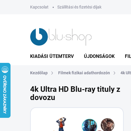
Ugrás
Kapcsolat
Szállítási és fizetési díjak
a
fő
tartalomhoz
KIADÁSI ÜTEMTERV
ÚJDONSÁGOK
FI
Kezdőlap
Filmek fizikai adathordozón
4k Ul
4k Ultra HD Blu-ray tituly z
dovozu