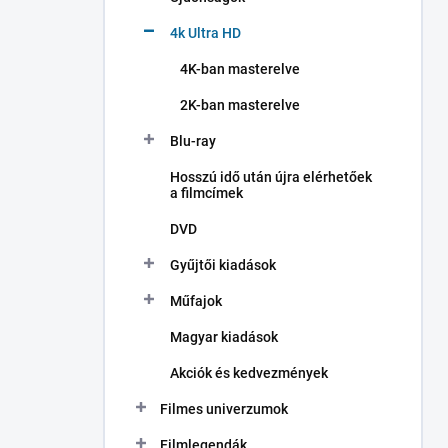
4k Ultra HD
4K-ban masterelve
2K-ban masterelve
Blu-ray
Hosszú idő után újra elérhetőek
a filmcímek
DVD
Gyűjtői kiadások
Műfajok
Magyar kiadások
Akciók és kedvezmények
Filmes univerzumok
Filmlegendák