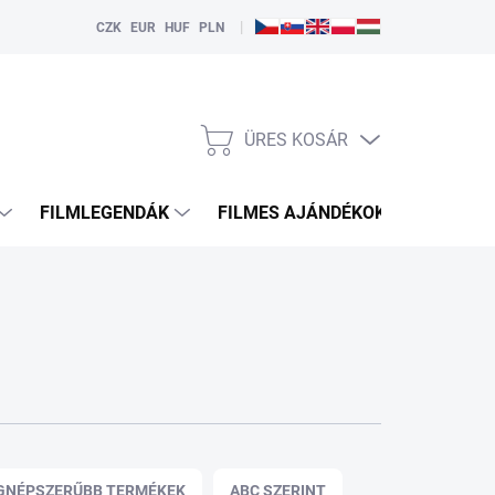
|
CZK
EUR
HUF
PLN
ÜRES KOSÁR
KOSÁR
FILMLEGENDÁK
FILMES AJÁNDÉKOK
HDMI
GNÉPSZERŰBB TERMÉKEK
ABC SZERINT