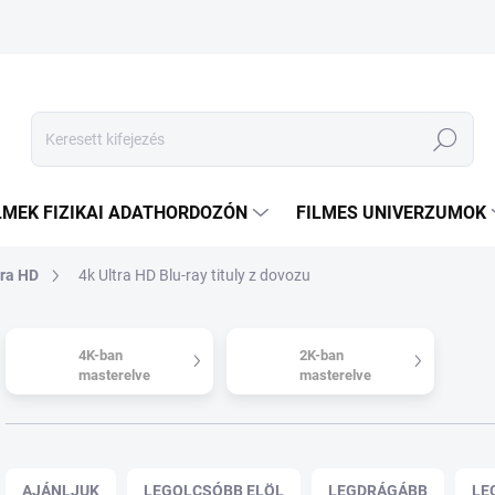
Keresés
LMEK FIZIKAI ADATHORDOZÓN
FILMES UNIVERZUMOK
tra HD
4k Ultra HD Blu-ray tituly z dovozu
4K-ban
2K-ban
masterelve
masterelve
T
e
AJÁNLJUK
LEGOLCSÓBB ELÖL
LEGDRÁGÁBB
LE