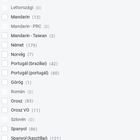
Lettországi
0
Mandarin
13
Mandarin - PRC
0
Mandarin - Taiwan
3
Német
179
Norvég
7
Portugál (brazíliai)
42
Portugál (portugál)
60
Görög
1
Román
0
Orosz
83
Orosz VO
11
Szlovén
0
Spanyol
86
Spanyol (kasztíliai)
121