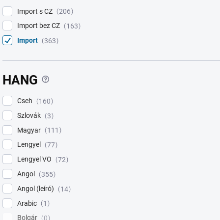
Import s CZ
206
Import bez CZ
163
Import
363
?
HANG
Cseh
160
Szlovák
3
Magyar
111
Lengyel
77
Lengyel VO
72
Angol
355
Angol (leíró)
14
Arabic
1
Bolgár
0