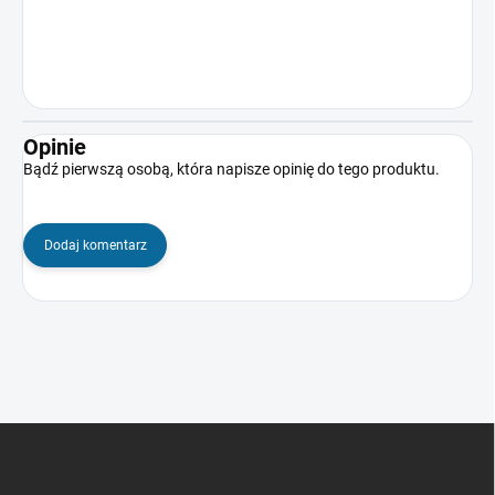
Opinie
Bądź pierwszą osobą, która napisze opinię do tego produktu.
Dodaj komentarz
S
t
o