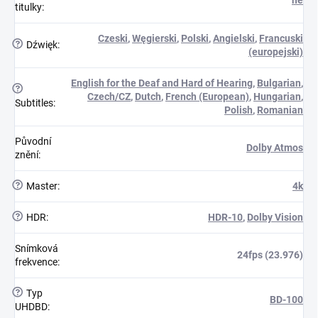
titulky
:
Czeski
,
Węgierski
,
Polski
,
Angielski
,
Francuski
?
Dźwięk
:
(europejski)
English for the Deaf and Hard of Hearing
,
Bulgarian
,
?
Czech/CZ
,
Dutch
,
French (European)
,
Hungarian
,
Subtitles
:
Polish
,
Romanian
Původní
Dolby Atmos
znění
:
?
Master
:
4k
?
HDR
:
HDR-10
,
Dolby Vision
Snímková
24fps (23.976)
frekvence
:
?
Typ
BD-100
UHDBD
: