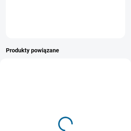
któremu powierzono ochronę najcenniejszego zasobu i
najważniejszego elementu galaktyki.
INFORMACJE SZCZEGÓŁOWE
ZADAJ PYTANIE
POWIADOM MNIE
Produkty powiązane
POLECANE
WYPRZEDANE, UŻYJ PRZYCISKU
POWIADOM MNIE
W MAGAZYNIE W CIĄGU 7 DNI
2001: Odyseja
Elizjum
kosmiczna