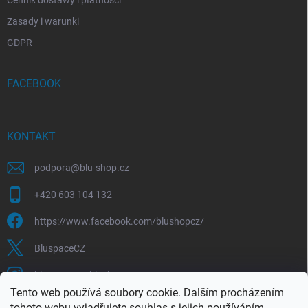
Zasady i warunki
GDPR
FACEBOOK
KONTAKT
podpora
@
blu-shop.cz
+420 603 104 132
https://www.facebook.com/blushopcz/
BluspaceCZ
bluspace.cz_blushop.cz
Tento web používá soubory cookie. Dalším procházením
tohoto webu vyjadřujete souhlas s jejich používáním.