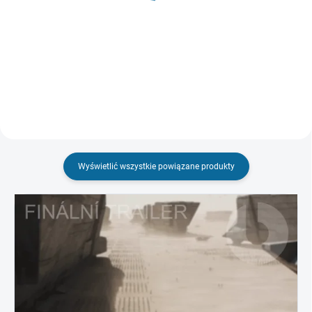
zł109,04
zł131,64
Do koszyka
Szczegóły
Wyświetlić wszystkie powiązane produkty