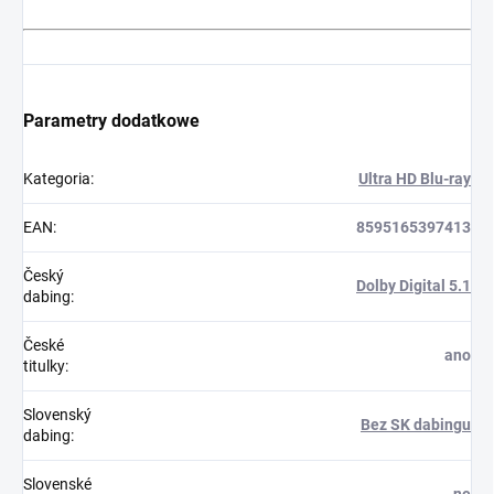
Parametry dodatkowe
Kategoria
:
Ultra HD Blu-ray
EAN
:
8595165397413
Český
Dolby Digital 5.1
dabing
:
České
ano
titulky
:
Slovenský
Bez SK dabingu
dabing
:
Slovenské
ne