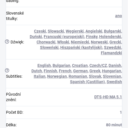
dabing
:
Slovenské
ano
titulky
:
Czeski
,
Słowacki
,
Węgierski
,
Angielski
,
Bułgarski
,
Duński
,
Francuski (europejski)
,
Finsky
,
Holenderski
,
?
Dźwięk
:
Chorwacki
,
Włoski
,
Niemiecki
,
Norweski
,
Grecki
,
Słoweński
,
Hiszpański (kastylijski)
,
Szwedzki
,
Flamandzki
English
,
Bulgarian
,
Croatian
,
Czech/CZ
,
Danish
,
?
Dutch
,
Finnish
,
French
,
German
,
Greek
,
Hungarian
,
Subtitles
:
Italian
,
Norwegian
,
Romanian
,
Slovak
,
Slovenian
,
Spanish (Castilian)
,
Swedish
Původní
DTS-HD MA 5.1
znění
:
Počet BD
:
1
Délka
:
80 minut