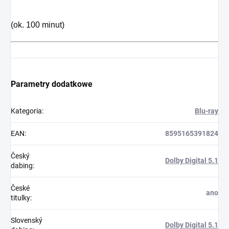
(ok. 100 minut)
Parametry dodatkowe
Kategoria
:
Blu-ray
EAN
:
8595165391824
Český
Dolby Digital 5.1
dabing
:
České
ano
titulky
:
Slovenský
Dolby Digital 5.1