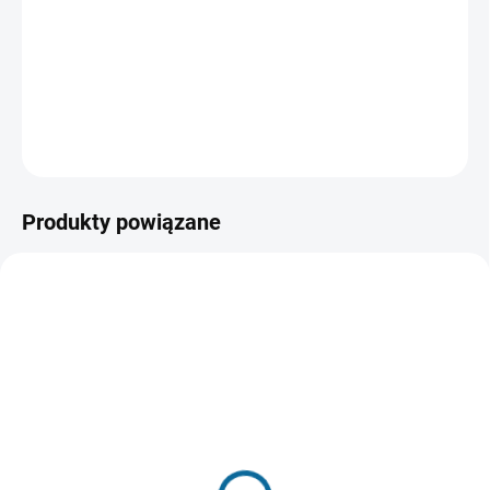
za myszą. Garfield preferuje zupełnie odwrotny styl życia:
trudno go zmusić do zejścia z kanapy, a jeśli już, to tylko
po to, by zjeść lasagne.
INFORMACJE SZCZEGÓŁOWE
ZADAJ PYTANIE
POWIADOM MNIE
Produkty powiązane
WYSYŁAMY W 24H
(1 SZT)
WYPRZEDANE, UŻYJ PRZYCISKU
POWIADOM MNIE
Bociany