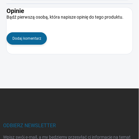
Opinie
Bądź pierwszą osobą, która napisze opinię do tego produktu.
Dodaj komentarz
S
t
o
p
k
a
ODBIERZ NEWSLETTER
Wpisz swój e-mail, a my będziemy przesyłać ci informacje na temat