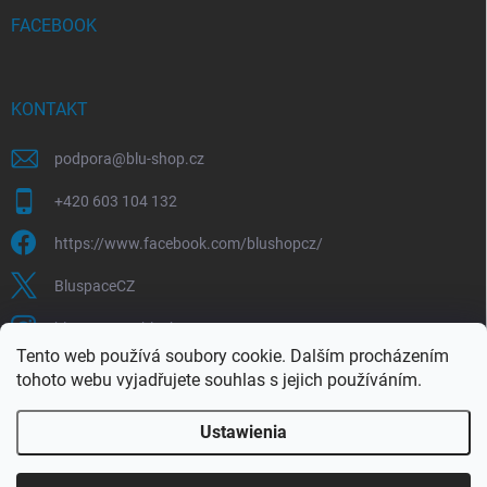
FACEBOOK
KONTAKT
podpora
@
blu-shop.cz
+420 603 104 132
https://www.facebook.com/blushopcz/
BluspaceCZ
bluspace.cz_blushop.cz
Tento web používá soubory cookie. Dalším procházením
tohoto webu vyjadřujete souhlas s jejich používáním.
Blu-space.cz
Blu-shop.cz
Štěpán Čermák
Ustawienia