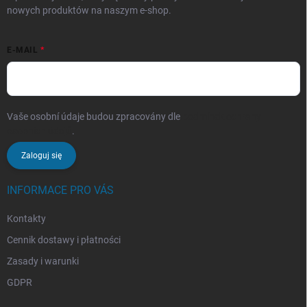
nowych produktów na naszym e-shop.
E-MAIL
Vaše osobní údaje budou zpracovány dle
podmínek ochrany
osobních údajů
.
Zaloguj się
INFORMACE PRO VÁS
Kontakty
Cennik dostawy i płatności
Zasady i warunki
GDPR