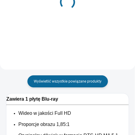
Sekretne życie
zł65,73
zwierzaków domowych
Do koszyka
zł146,70
Szczegóły
Wyświetlić wszystkie powiązane produkty
Zawiera 1 płytę Blu-ray
Wideo w jakości Full HD
Proporcje obrazu 1,85:1