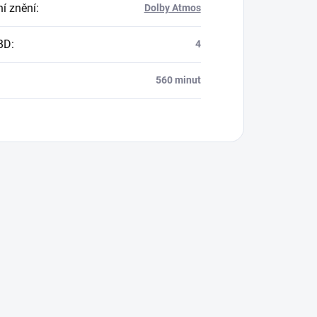
í znění
:
Dolby Atmos
BD
:
4
560 minut