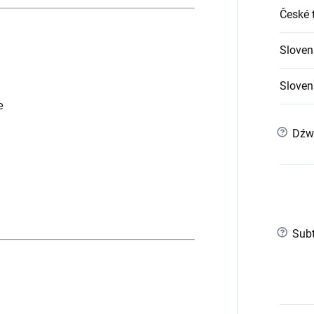
České t
Sloven
Slovens
e
?
Dźw
?
Subt