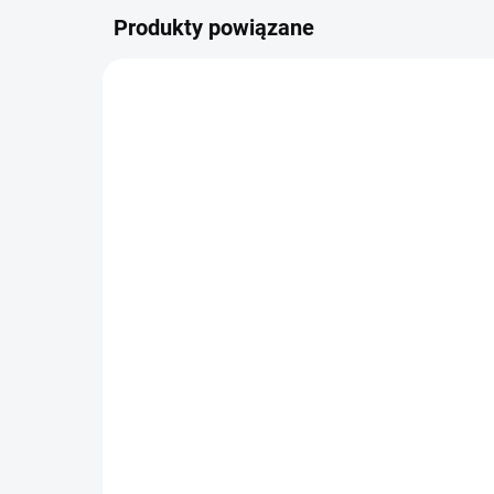
Produkty powiązane
WYSYŁAMY W 24H
(1 SZT)
Królewna Śnieżka i
Wa
Łowca
zł
zł37,48
Do koszyka