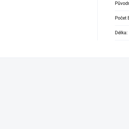
Původn
Počet 
Délka
: