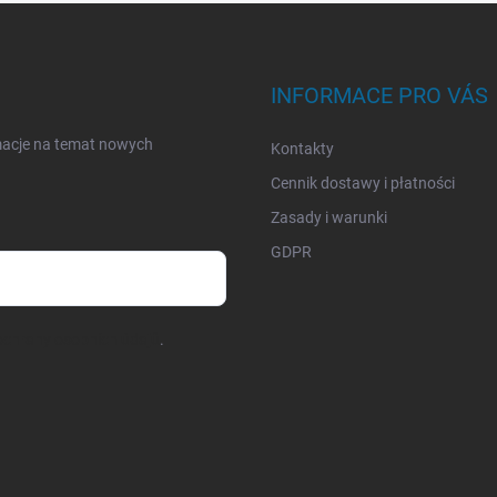
INFORMACE PRO VÁS
rmacje na temat nowych
Kontakty
Cennik dostawy i płatności
Zasady i warunki
GDPR
chrany osobních údajů
.