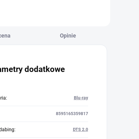
cena
Opinie
ametry dodatkowe
ria
:
Blu-ray
8595165359817
dabing
:
DTS 2.0