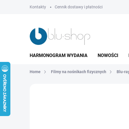
Przejść
Kontakty
Cennik dostawy i płatności
do
treści
HARMONOGRAM WYDANIA
NOWOŚCI
Home
Filmy na nośnikach fizycznych
Blu-ra
Brak oceny
Szczegóły oceny
MARKA:
M
LIMIT. POČET