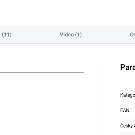
 (11)
Video (1)
O
Par
Katego
EAN
:
Český 