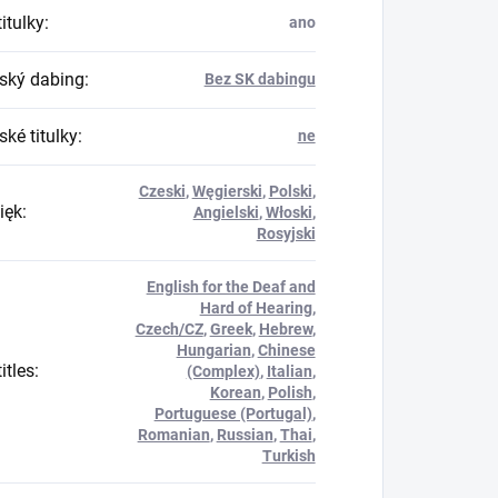
itulky
:
ano
ský dabing
:
Bez SK dabingu
ké titulky
:
ne
Czeski
,
Węgierski
,
Polski
,
ięk
:
Angielski
,
Włoski
,
Rosyjski
English for the Deaf and
Hard of Hearing
,
Czech/CZ
,
Greek
,
Hebrew
,
Hungarian
,
Chinese
itles
:
(Complex)
,
Italian
,
Korean
,
Polish
,
Portuguese (Portugal)
,
Romanian
,
Russian
,
Thai
,
Turkish