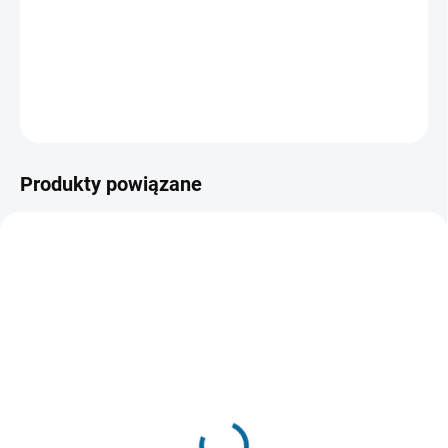
misja ratunkowa dotarła na miejsce, musi znaleźć sposób
na przetrwanie na Czerwonej Planecie.
INFORMACJE SZCZEGÓŁOWE
ZADAJ PYTANIE
POWIADOM MNIE
Produkty powiązane
POLECANE
WYSYŁAMY W 24H
WYSYŁAMY W 24H
(2 SZT)
(1 SZT)
Jupiter: Intronizacja
Coś