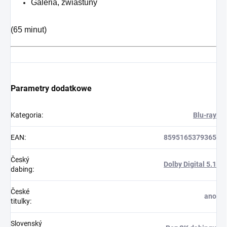
Galeria, zwiastuny
(65 minut)
Parametry dodatkowe
Kategoria
:
Blu-ray
EAN
:
8595165379365
Český
Dolby Digital 5.1
dabing
:
České
ano
titulky
:
Slovenský