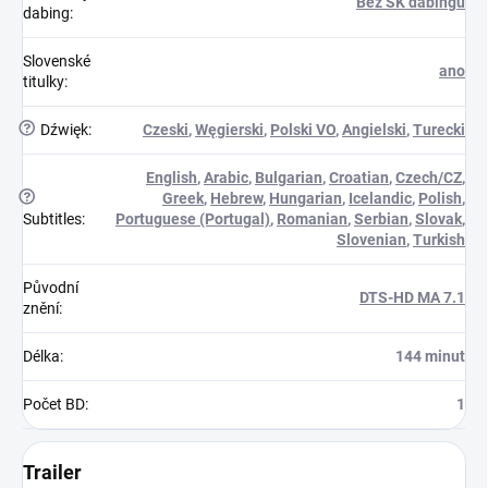
Bez SK dabingu
dabing
:
Slovenské
ano
titulky
:
?
Dźwięk
:
Czeski
,
Węgierski
,
Polski VO
,
Angielski
,
Turecki
English
,
Arabic
,
Bulgarian
,
Croatian
,
Czech/CZ
,
?
Greek
,
Hebrew
,
Hungarian
,
Icelandic
,
Polish
,
Subtitles
:
Portuguese (Portugal)
,
Romanian
,
Serbian
,
Slovak
,
Slovenian
,
Turkish
Původní
DTS-HD MA 7.1
znění
:
Délka
:
144 minut
Počet BD
:
1
Trailer