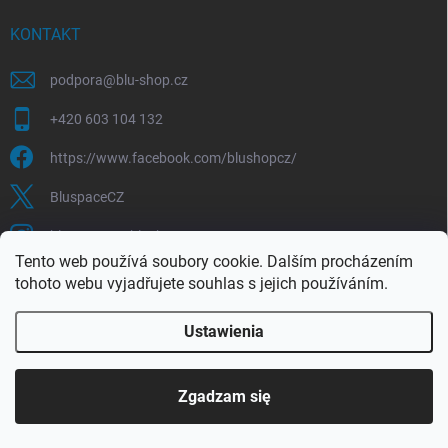
KONTAKT
podpora
@
blu-shop.cz
+420 603 104 132
https://www.facebook.com/blushopcz/
BluspaceCZ
bluspace.cz_blushop.cz
Tento web používá soubory cookie. Dalším procházením
tohoto webu vyjadřujete souhlas s jejich používáním.
Blu-space.cz
Blu-shop.cz
Štěpán Čermák
Ustawienia
Copyright 2026
Blu-shop.cz
. Wszystkie prawa zastrzeżone.
Zgadzam się
Opracował Shoptet