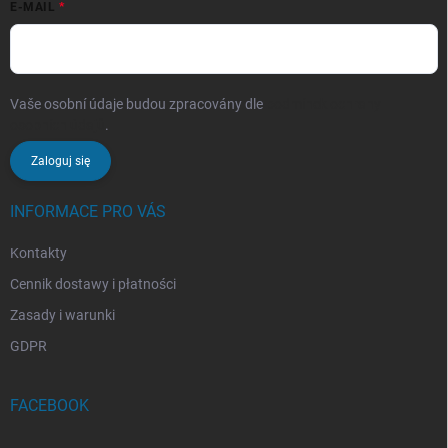
E-MAIL
Vaše osobní údaje budou zpracovány dle
podmínek ochrany
osobních údajů
.
Zaloguj się
INFORMACE PRO VÁS
Kontakty
Cennik dostawy i płatności
Zasady i warunki
GDPR
FACEBOOK