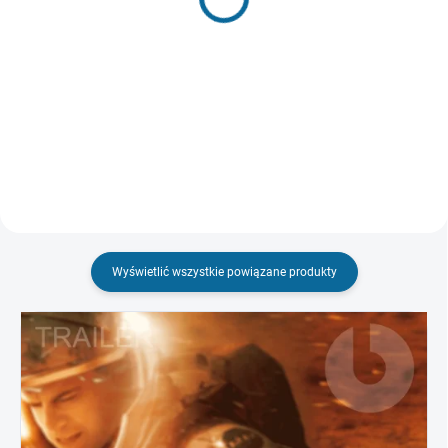
zł112,81
zł37,48
Do koszyka
Do koszyka
Wyświetlić wszystkie powiązane produkty