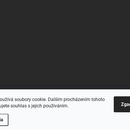
oužívá soubory cookie. Dalším procházením tohoto
Blu-space.cz
Blu-shop.cz
Štěpán Čermák
Zga
jete souhlas s jejich používáním.
ia
one.