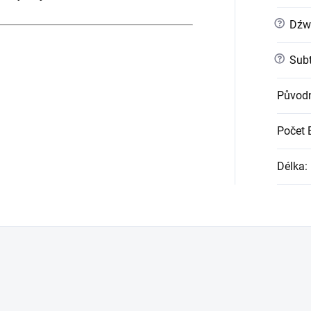
?
Dźw
?
Subt
Původn
Počet 
Délka
: