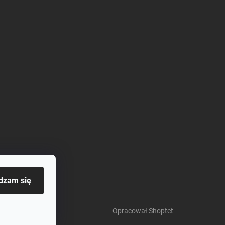
dzam się
Opracował Shoptet