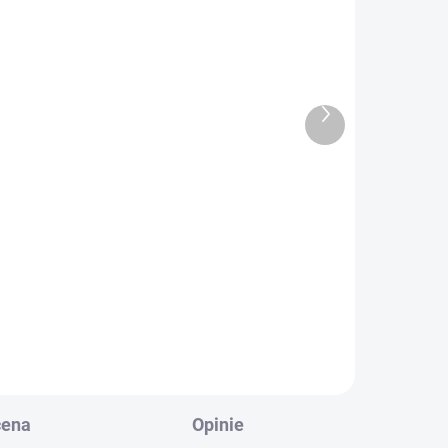
Produkt
 24H
następny
WYPRZEDANE. OFERUJEMY
 SZT)
ALTERNATYWY
Dunkierka
zł146,70
Szczegóły
ena
Opinie