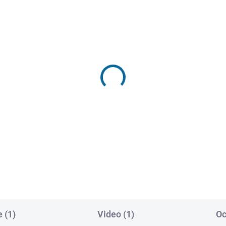
WYSYŁAMY W 24H
WYSYŁAMY W
(1 SZT)
(1
edmiu wspaniałych
Najdłuższy marsz
Billy'ego Lynna
60)
zł112,81
52,54
Do koszyka
Do koszyka
 (1)
Video (1)
Oc