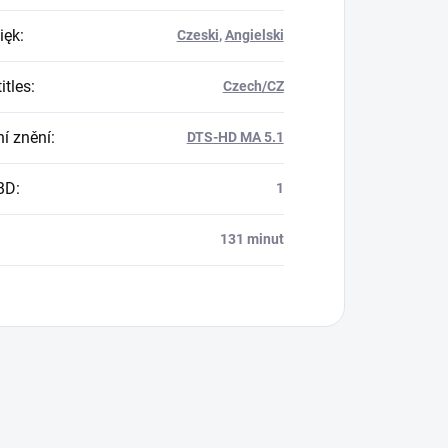
ięk
:
Czeski
,
Angielski
itles
:
Czech/CZ
í znění
:
DTS-HD MA 5.1
BD
:
1
131 minut