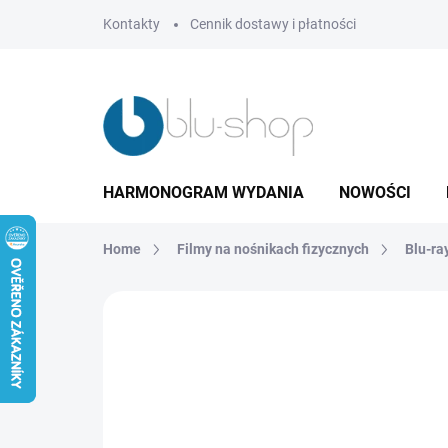
Przejść
Kontakty
Cennik dostawy i płatności
do
treści
HARMONOGRAM WYDANIA
NOWOŚCI
Home
Filmy na nośnikach fizycznych
Blu-ra
Brak oceny
Szczegóły oceny
MARKA:
M