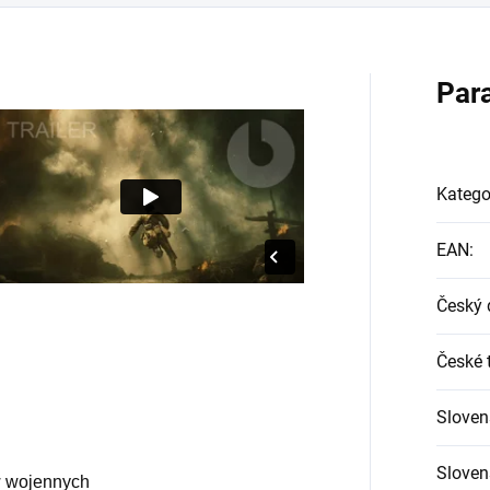
Par
Katego
EAN
:
Český 
České t
Sloven
Slovens
w wojennych