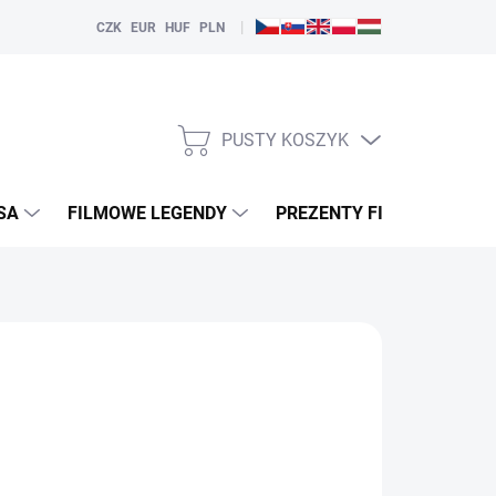
|
CZK
EUR
HUF
PLN
PUSTY KOSZYK
KOSZYK
SA
FILMOWE LEGENDY
PREZENTY FILMOWE
CISKU POWIADOM MNIE