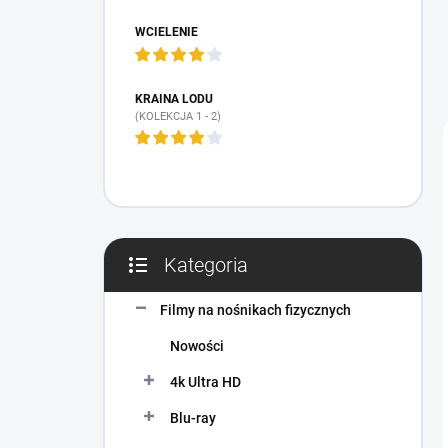
c
z
WCIELENIE
n
y
KRAINA LODU
(KOLEKCJA 1 - 2)
Kategoria
Pominąć
kategorie
Filmy na nośnikach fizycznych
Nowości
4k Ultra HD
Blu-ray