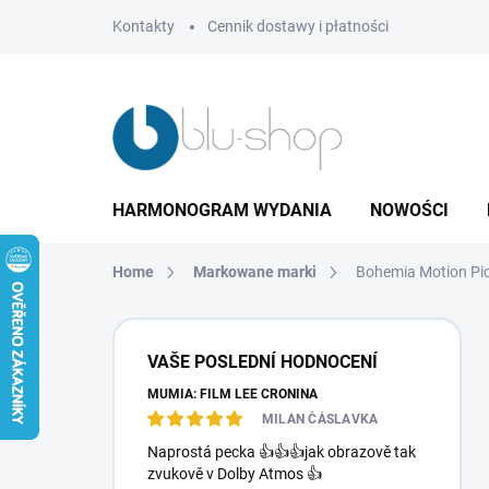
Przejść
Kontakty
Cennik dostawy i płatności
do
treści
HARMONOGRAM WYDANIA
NOWOŚCI
Home
Markowane marki
Bohemia Motion Pi
P
a
VAŠE POSLEDNÍ HODNOCENÍ
s
MUMIA: FILM LEE CRONINA
e
k
MILAN ČÁSLAVKA
b
Naprostá pecka 👍👍👍jak obrazově tak
o
zvukově v Dolby Atmos 👍