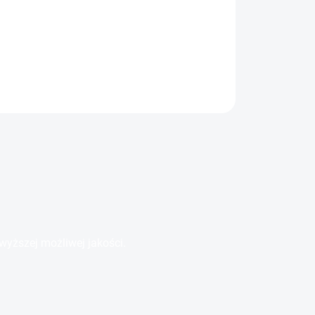
ły
Szczegóły
wyższej możliwej jakości.