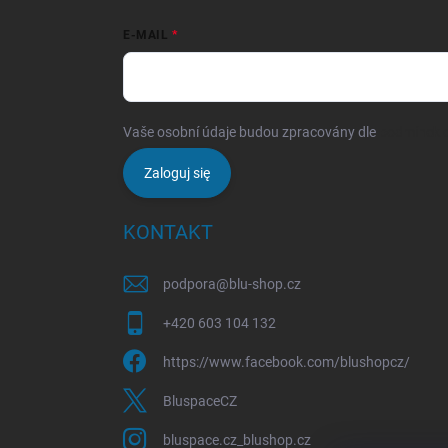
E-MAIL
Vaše osobní údaje budou zpracovány dle
podmínek o
Zaloguj się
KONTAKT
podpora
@
blu-shop.cz
+420 603 104 132
https://www.facebook.com/blushopcz/
BluspaceCZ
bluspace.cz_blushop.cz