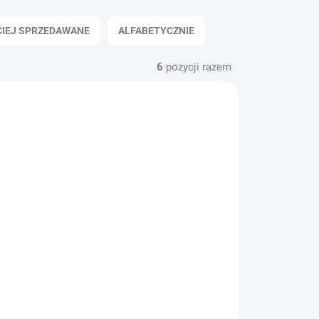
CIEJ SPRZEDAWANE
ALFABETYCZNIE
6
pozycji razem
 UŻYJ
VYPRODÁNO
 MNIE
Żółwik Sammy 2
(3D)
zł50,66