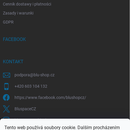
Cennik dostawy i płatności
Zasady i warunki
GDPR
FACEBOOK
KONTAKT
podpora
@
blu-shop.cz
+420 603 104 132
https://www.facebook.com/blushopcz/
BluspaceCZ
bluspace.cz_blushop.cz
Tento web používá soubory cookie. Dalším procházením