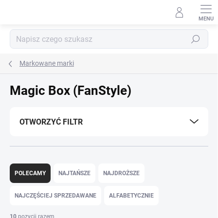
Przejść
do
treści
Szukaj
Markowane marki
Magic Box (FanStyle)
OTWORZYĆ FILTR
S
o
POLECAMY
NAJTAŃSZE
NAJDROŻSZE
r
t
NAJCZĘŚCIEJ SPRZEDAWANE
ALFABETYCZNIE
o
w
10
pozycji razem