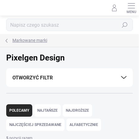
Przejść
do
treści
Szukaj
Markowane marki
Pixelgen Design
OTWORZYĆ FILTR
S
o
POLECAMY
NAJTAŃSZE
NAJDROŻSZE
r
t
NAJCZĘŚCIEJ SPRZEDAWANE
ALFABETYCZNIE
o
w
5
pozycji razem