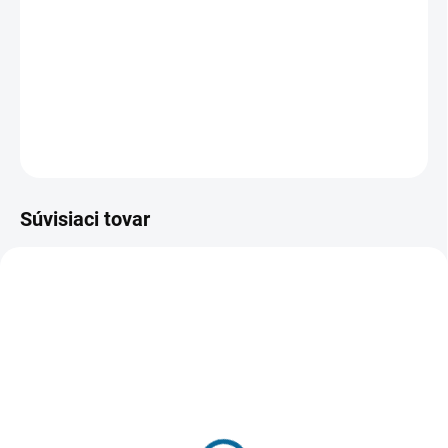
přepravní společnost jako kurýři. Jeden z nejlepších však
jednoho dne omylem nechá vyrobit dítě. To musí rychle
doručit na místo dodání.
DETAILNÉ INFORMÁCIE
OPÝTAŤ SA
STRÁŽIŤ
Súvisiaci tovar
SKLADOM
VYPRODÁNO, POUŽIJTE "HLÍDAT
(1 KS)
CENU"