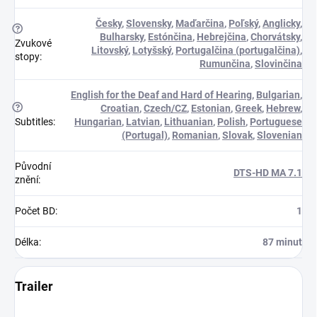
Česky
,
Slovensky
,
Maďarčina
,
Poľský
,
Anglicky
,
?
Bulharsky
,
Estónčina
,
Hebrejčina
,
Chorvátsky
,
Zvukové
Litovský
,
Lotyšský
,
Portugalčina (portugalčina)
,
stopy
:
Rumunčina
,
Slovinčina
English for the Deaf and Hard of Hearing
,
Bulgarian
,
?
Croatian
,
Czech/CZ
,
Estonian
,
Greek
,
Hebrew
,
Subtitles
:
Hungarian
,
Latvian
,
Lithuanian
,
Polish
,
Portuguese
(Portugal)
,
Romanian
,
Slovak
,
Slovenian
Původní
DTS-HD MA 7.1
znění
:
Počet BD
:
1
Délka
:
87 minut
Trailer