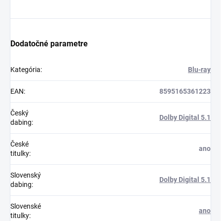
Dodatočné parametre
Kategória
:
Blu-ray
EAN
:
8595165361223
Český
Dolby Digital 5.1
dabing
:
České
ano
titulky
:
Slovenský
Dolby Digital 5.1
dabing
:
Slovenské
ano
titulky
: