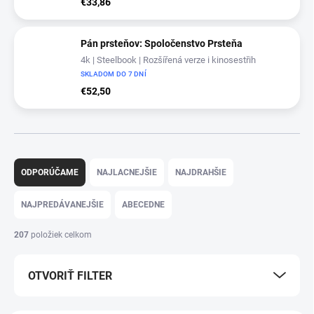
€33,86
Pán prsteňov: Spoločenstvo Prsteňa
4k | Steelbook | Rozšířená verze i kinosestřih
SKLADOM DO 7 DNÍ
€52,50
R
a
ODPORÚČAME
NAJLACNEJŠIE
NAJDRAHŠIE
d
e
NAJPREDÁVANEJŠIE
ABECEDNE
n
i
207
položiek celkom
e
p
OTVORIŤ FILTER
r
o
d