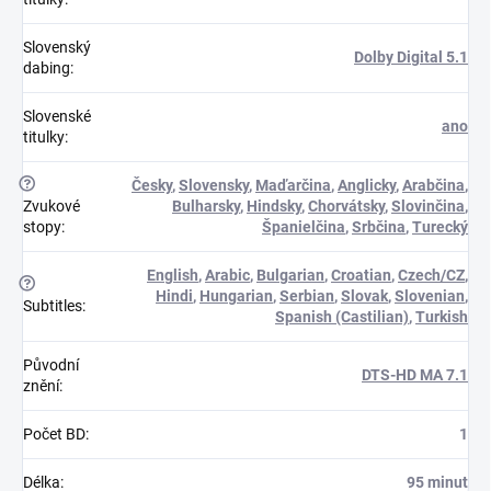
Slovenský
Dolby Digital 5.1
dabing
:
Slovenské
ano
titulky
:
?
Česky
,
Slovensky
,
Maďarčina
,
Anglicky
,
Arabčina
,
Zvukové
Bulharsky
,
Hindsky
,
Chorvátsky
,
Slovinčina
,
stopy
:
Španielčina
,
Srbčina
,
Turecký
English
,
Arabic
,
Bulgarian
,
Croatian
,
Czech/CZ
,
?
Hindi
,
Hungarian
,
Serbian
,
Slovak
,
Slovenian
,
Subtitles
:
Spanish (Castilian)
,
Turkish
Původní
DTS-HD MA 7.1
znění
:
Počet BD
:
1
Délka
:
95 minut