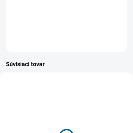
Aby se Po dostal na další level úžasnosti, musí poznat
sám sebe. To v překladu z kungfučtiny znamená poznat
svou skutečnou pandí rodinu a zároveň čelit další hrozbě.
DETAILNÉ INFORMÁCIE
OPÝTAŤ SA
STRÁŽIŤ
Súvisiaci tovar
SKLADOM
(1 KS)
VYPRODÁNO, POUŽIJTE "HLÍDAT