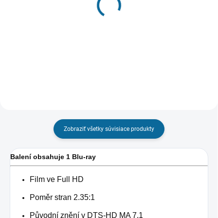
CENU"
Dobrodružstvá pána
Lego příběh
Peabodyho a Shermana
€36,82
€14,79
Detail
Do košíka
Zobraziť všetky súvisiace produkty
Balení obsahuje 1 Blu-ray
Film ve Full HD
Poměr stran 2.35:1
Původní znění v DTS-HD MA 7.1