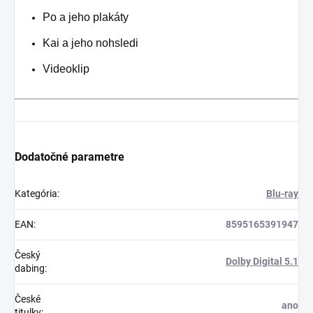
Po a jeho plakáty
Kai a jeho nohsledi
Videoklip
Dodatočné parametre
Kategória
:
Blu-ray
EAN
:
8595165391947
Český
Dolby Digital 5.1
dabing
:
České
ano
titulky
: