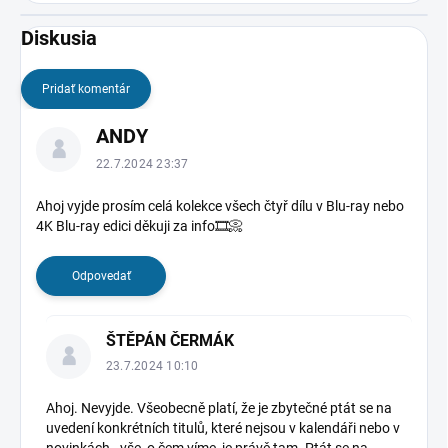
Diskusia
Pridať komentár
V
ANDY
ý
p
22.7.2024 23:37
i
s
Ahoj vyjde prosím celá kolekce všech čtyř dílu v Blu-ray nebo
4K Blu-ray edici děkuji za info🎞️📀
d
i
s
Odpovedať
k
u
s
ŠTĚPÁN ČERMÁK
i
23.7.2024 10:10
í
Ahoj. Nevyjde. Všeobecně platí, že je zbytečné ptát se na
uvedení konkrétních titulů, které nejsou v kalendáři nebo v
novinkách - vše, o čem víme, je právě tam. Ptát se na