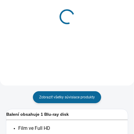
VYPRODÁNO, POUŽIJTE "HLÍDAT
SKLADOM
CENU"
(1 KS)
Letisko
Chlapčenstvo
€8,43
€8,43
Detail
Do košíka
Zobraziť všetky súvisiace produkty
Balení obsahuje 1 Blu-ray disk
Film ve Full HD