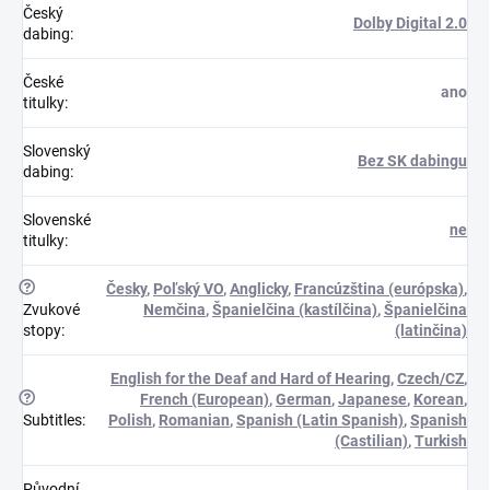
Český
Dolby Digital 2.0
dabing
:
České
ano
titulky
:
Slovenský
Bez SK dabingu
dabing
:
Slovenské
ne
titulky
:
?
Česky
,
Poľský VO
,
Anglicky
,
Francúzština (európska)
,
Zvukové
Nemčina
,
Španielčina (kastílčina)
,
Španielčina
stopy
:
(latinčina)
English for the Deaf and Hard of Hearing
,
Czech/CZ
,
?
French (European)
,
German
,
Japanese
,
Korean
,
Subtitles
:
Polish
,
Romanian
,
Spanish (Latin Spanish)
,
Spanish
(Castilian)
,
Turkish
Původní