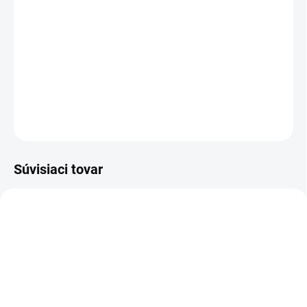
Manželská krize může v zásadě mít dvě řešení: Rozchod
nebo boj. Brick a Meggie se rozhodnou o budoucnost
svého vztahu bojovat. Brzy se však ukáže, že Meggie na
vše zůstává sama.
DETAILNÉ INFORMÁCIE
OPÝTAŤ SA
STRÁŽIŤ
Súvisiaci tovar
TIP