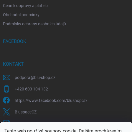
Cenník dopravy a platieb
Obchodní podmínky
Podmínky ochrany osobních údajů
FACEBOOK
KONTAKT
podpora
@
blu-shop.cz
+420 603 104 132
https://www.facebook.com/blushopcz/
BluspaceCZ
bluspace.cz_blushop.cz
Tento web používá soubory cookie. Dalším procházením