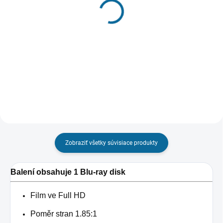
Ladíme!
Hriešny tanec
€8,86
€8,43
Do košíka
Do košíka
Zobraziť všetky súvisiace produkty
Balení obsahuje 1 Blu-ray disk
Film ve Full HD
Poměr stran 1.85:1