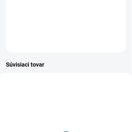
částečně inspirovaný raným životem Channinga Tatuma.
Ten totiž - než se dostal k herectví - dělal striptéra v
dámském klubu.
DETAILNÉ INFORMÁCIE
OPÝTAŤ SA
STRÁŽIŤ
Súvisiaci tovar
SKLADOM
SKLADOM
(1 KS)
(1 KS)