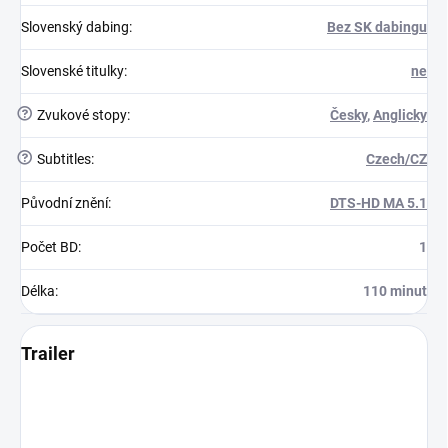
Slovenský dabing
:
Bez SK dabingu
Slovenské titulky
:
ne
?
Zvukové stopy
:
Česky
,
Anglicky
?
Subtitles
:
Czech/CZ
Původní znění
:
DTS-HD MA 5.1
Počet BD
:
1
Délka
:
110 minut
Trailer