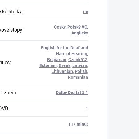
ké titulky
:
ne
Česky
,
Poľský VO
,
ové stopy
:
Anglicky
English for the Deaf and
Hard of Hearing
,
Bulgarian
,
Czech/CZ
,
itles
:
Estonian
,
Greek
,
Latvian
,
Lithuanian
,
Polish
,
Romanian
í znění
:
Dolby Digital 5.1
 DVD
:
1
117 minut