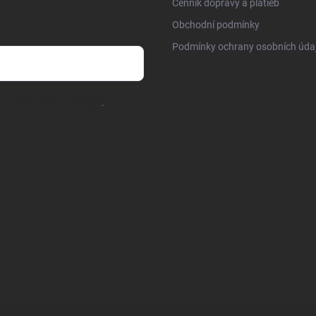
Cenník dopravy a platieb
Obchodní podmínky
Podmínky ochrany osobních úda
chrany osobních údajů
.