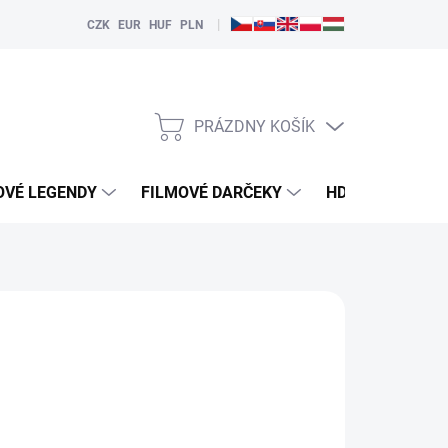
|
CZK
EUR
HUF
PLN
PRÁZDNY KOŠÍK
NÁKUPNÝ
KOŠÍK
OVÉ LEGENDY
FILMOVÉ DARČEKY
HDMI
PREH