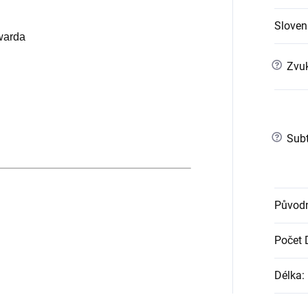
Slovens
warda
?
Zvuk
?
Subt
Původn
Počet
Délka
: