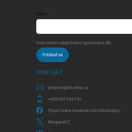
EMAIL
Vaše osobní údaje budou zpracovány dle
podmínek o
Prihlásiť sa
KONTAKT
podpora
@
blu-shop.cz
+420 603 104 132
https://www.facebook.com/blushopcz/
BluspaceCZ