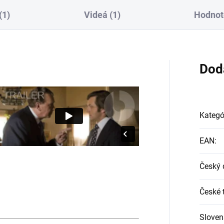
(1)
Videá (1)
Hodnot
Dod
Kategó
EAN
:
Český 
České t
Sloven