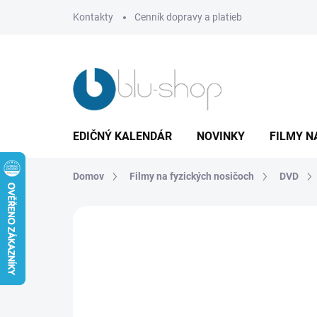
Prejsť
Kontakty
Cenník dopravy a platieb
na
obsah
EDIČNÝ KALENDÁR
NOVINKY
FILMY N
Domov
Filmy na fyzických nosičoch
DVD
Neohodnotené
Podrobnosti hodnote
TIP