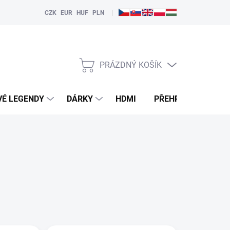
|
CZK
EUR
HUF
PLN
PRÁZDNÝ KOŠÍK
NÁKUPNÍ
KOŠÍK
VÉ LEGENDY
DÁRKY
HDMI
PŘEHRÁVAČE