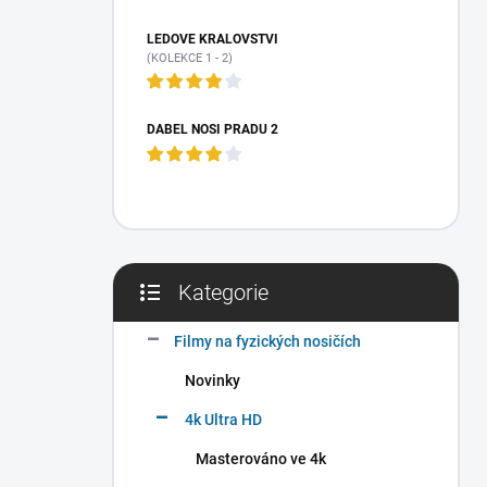
a
n
LEDOVÉ KRÁLOVSTVÍ
n
(KOLEKCE 1 - 2)
í
p
a
ĎÁBEL NOSÍ PRADU 2
n
e
l
Kategorie
Přeskočit
kategorie
Filmy na fyzických nosičích
Novinky
4k Ultra HD
Masterováno ve 4k