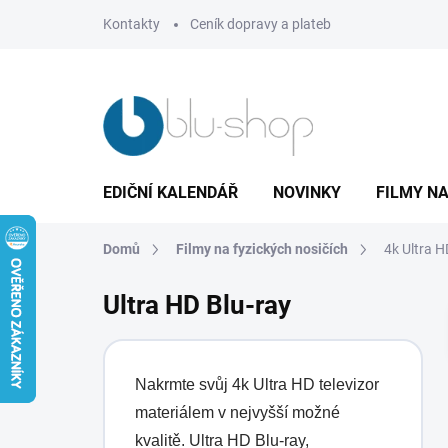
Přejít
Kontakty
Ceník dopravy a plateb
na
obsah
EDIČNÍ KALENDÁŘ
NOVINKY
FILMY NA
Domů
Filmy na fyzických nosičích
4k Ultra H
Ultra HD Blu-ray
Nakrmte svůj 4k Ultra HD televizor
materiálem v nejvyšší možné
kvalitě. Ultra HD Blu-ray,