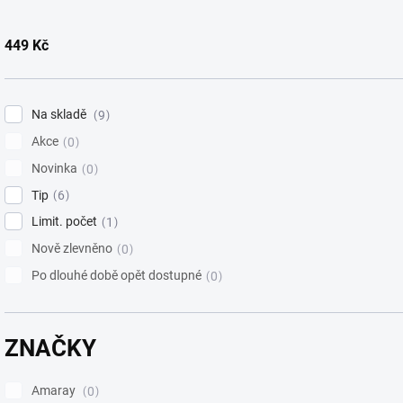
t
ů
449
Kč
Na skladě
9
Akce
0
Novinka
0
Tip
6
Limit. počet
1
Nově zlevněno
0
Po dlouhé době opět dostupné
0
ZNAČKY
Amaray
0