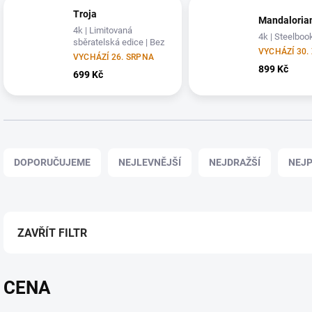
Troja
Mandaloria
4k | Limitovaná
4k | Steelboo
sběratelská edice | Bez
VYCHÁZÍ 30. 
CZ
VYCHÁZÍ 26. SRPNA
899 Kč
699 Kč
Ř
a
DOPORUČUJEME
NEJLEVNĚJŠÍ
NEJDRAŽŠÍ
NEJP
z
e
n
í
p
ZAVŘÍT FILTR
r
o
d
CENA
u
k