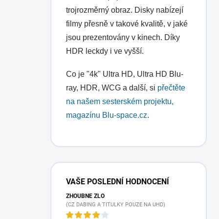
trojrozměrný obraz. Disky nabízejí
filmy přesně v takové kvalitě, v jaké
jsou prezentovány v kinech. Díky
HDR leckdy i ve vyšší.
Co je "4k" Ultra HD, Ultra HD Blu-
ray, HDR, WCG a další, si
přečtěte
na našem sesterském projektu,
magazínu Blu-space.cz
.
P
o
VAŠE POSLEDNÍ HODNOCENÍ
s
ZHOUBNÉ ZLO
t
(CZ DABING A TITULKY POUZE NA UHD)
r