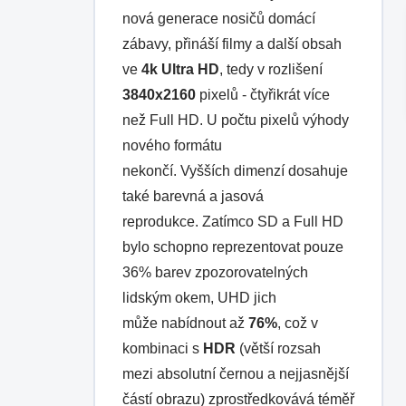
nová generace nosičů domácí
zábavy, přináší filmy a další obsah
ve
4k Ultra HD
, tedy v rozlišení
3840x2160
pixelů - čtyřikrát více
než Full HD. U počtu pixelů výhody
nového formátu
nekončí. Vyšších dimenzí dosahuje
také barevná a jasová
reprodukce. Zatímco SD a Full HD
bylo schopno reprezentovat pouze
36% barev zpozorovatelných
lidským okem, UHD jich
může nabídnout až
76%
, což v
kombinaci s
HDR
(větší rozsah
mezi absolutní černou a nejjasnější
částí obrazu) zprostředkovává téměř