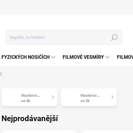
Hledat
 FYZICKÝCH NOSIČÍCH
FILMOVÉ VESMÍRY
FILMO
D
Masterováno
Masterováno
ve 4k
ve 2k
Nejprodávanější