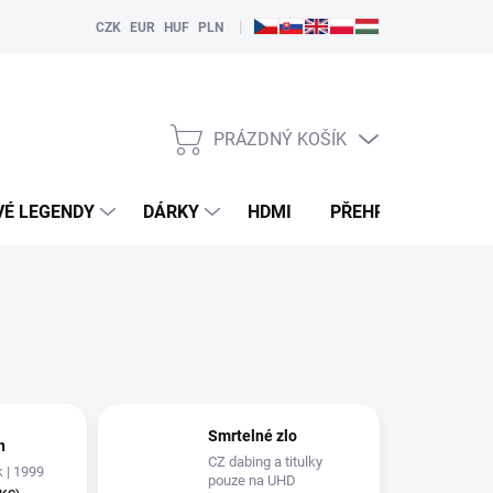
|
CZK
EUR
HUF
PLN
PRÁZDNÝ KOŠÍK
NÁKUPNÍ
KOŠÍK
VÉ LEGENDY
DÁRKY
HDMI
PŘEHRÁVAČE
Smrtelné zlo
n
CZ dabing a titulky
k | 1999
pouze na UHD