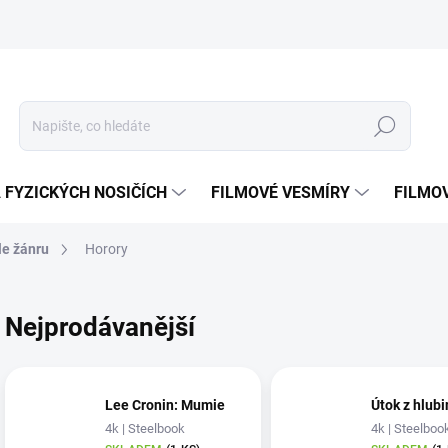
Hledat
 FYZICKÝCH NOSIČÍCH
FILMOVÉ VESMÍRY
FILMO
le žánru
Horory
Nejprodávanější
Lee Cronin: Mumie
Útok z hlubi
4k | Steelbook
4k | Steelboo