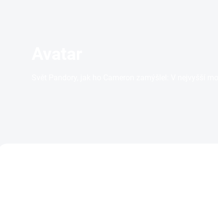
Avatar
Svět Pandory, jak ho Cameron zamýšlel: V nejvyšší mo
LIMIT. POČET
LIMIT. POČET