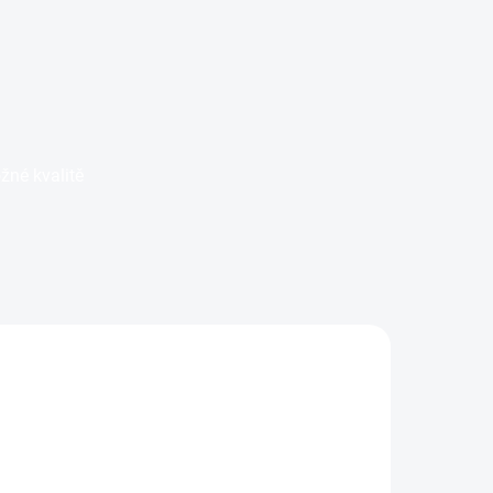
žné kvalitě
LIMIT. POČET