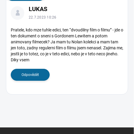
V
LUKAS
ý
p
22.7.2023 10:26
i
s
Pratele, kdo mze tuhle edici, ten “dvoudilny film o filmu” - jde o
ten dokument o sneni s Gordonem Lewitem a potom
d
animovany filmecek? Ja mam tu Nolan kolekci a mam tam
i
jen toto, zadny regulerni film o filmu jsem nenasel. Zajima me,
s
jestli je to totez, co je v teto edici, nebo je v teto neco jineho.
k
Diky vsem
u
z
Odpovědět
í
Z