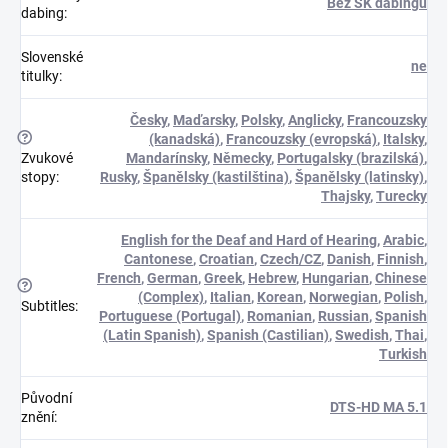
Bez SK dabingu
dabing
:
Slovenské
ne
titulky
:
Česky
,
Maďarsky
,
Polsky
,
Anglicky
,
Francouzsky
?
(kanadská)
,
Francouzsky (evropská)
,
Italsky
,
Zvukové
Mandarínsky
,
Německy
,
Portugalsky (brazilská)
,
stopy
:
Rusky
,
Španělsky (kastilština)
,
Španělsky (latinsky)
,
Thajsky
,
Turecky
English for the Deaf and Hard of Hearing
,
Arabic
,
Cantonese
,
Croatian
,
Czech/CZ
,
Danish
,
Finnish
,
French
,
German
,
Greek
,
Hebrew
,
Hungarian
,
Chinese
?
(Complex)
,
Italian
,
Korean
,
Norwegian
,
Polish
,
Subtitles
:
Portuguese (Portugal)
,
Romanian
,
Russian
,
Spanish
(Latin Spanish)
,
Spanish (Castilian)
,
Swedish
,
Thai
,
Turkish
Původní
DTS-HD MA 5.1
znění
: