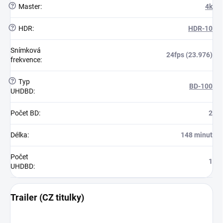
?
Master
:
4k
?
HDR
:
HDR-10
Snímková
24fps (23.976)
frekvence
:
?
Typ
BD-100
UHDBD
:
Počet BD
:
2
Délka
:
148 minut
Počet
1
UHDBD
:
Trailer (CZ titulky)