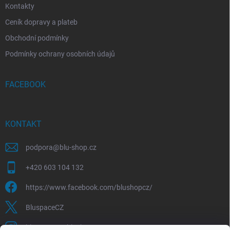
Kontakty
Ceník dopravy a plateb
Obchodní podmínky
Podmínky ochrany osobních údajů
FACEBOOK
KONTAKT
podpora
@
blu-shop.cz
+420 603 104 132
https://www.facebook.com/blushopcz/
BluspaceCZ
bluspace.cz_blushop.cz