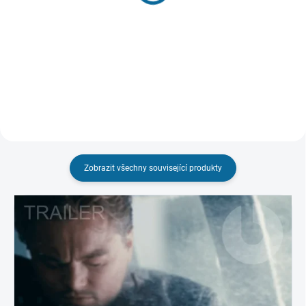
189 Kč
(The Final Cut s Bonus DVD)
Do košíku
779 Kč
Detail
Zobrazit všechny související produkty