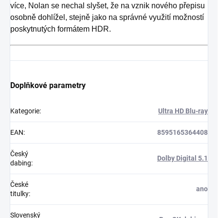
více, Nolan se nechal slyšet, že na vznik nového přepisu
osobně dohlížel, stejně jako na správné využití možností
poskytnutých formátem HDR.
Doplňkové parametry
Kategorie
:
Ultra HD Blu-ray
EAN
:
8595165364408
Český
Dolby Digital 5.1
dabing
:
České
ano
titulky
:
Slovenský