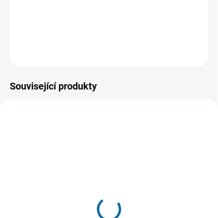
zakázka však obnáší pravý opak: Během snu má někomu
implementovat myšlenku.
DETAILNÍ INFORMACE
ZEPTAT SE
HLÍDAT
Související produkty
TIP
SKLADEM
(1 KS)
VYPRODÁNO. NABÍZÍME
ALTERNATIVY
Hacker
Blade Runner