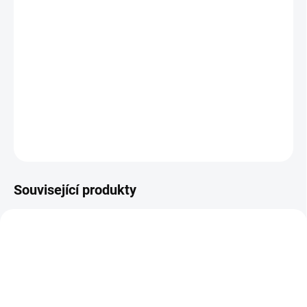
Babí léto
(2001), režie: Vladimír Michálek
Hořkosladká komedie o stárnutí, snech a touze po
svobodě. František se odmítá smířit s poklidným stářím a
navzdory věku hledá nové zážitky, zatímco jeho žena
Ema se snaží udržet ho nohama na zemi.
DETAILNÍ INFORMACE
ZEPTAT SE
HLÍDAT
Související produkty
TIP
TIP