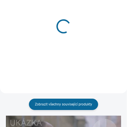
SKLADEM
(1 KS)
SKLADEM
(1 KS)
Báječná léta pod psa
Pupendo
(Nově digitalizovaná verze)
(Nově digitalizovaná verze)
399 Kč
399 Kč
Do košíku
Do košíku
Zobrazit všechny související produkty