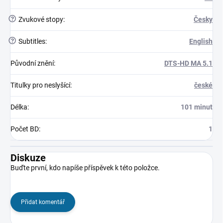
?
Zvukové stopy
:
Česky
?
Subtitles
:
English
Původní znění
:
DTS-HD MA 5.1
Titulky pro neslyšící
:
české
Délka
:
101 minut
Počet BD
:
1
Diskuze
Buďte první, kdo napíše příspěvek k této položce.
Přidat komentář