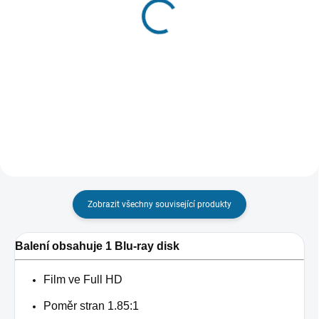
Ladíme!
Hříšný tanec
209 Kč
199 Kč
Do košíku
Do košíku
Zobrazit všechny související produkty
Balení obsahuje 1 Blu-ray disk
Film ve Full HD
Poměr stran 1.85:1