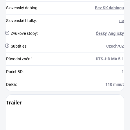
Slovenský dabing
:
Bez SK dabingu
Slovenské titulky
:
ne
?
Zvukové stopy
:
Česky
,
Anglicky
?
Subtitles
:
Czech/CZ
Původní znění
:
DTS-HD MA 5.1
Počet BD
:
1
Délka
:
110 minut
Trailer