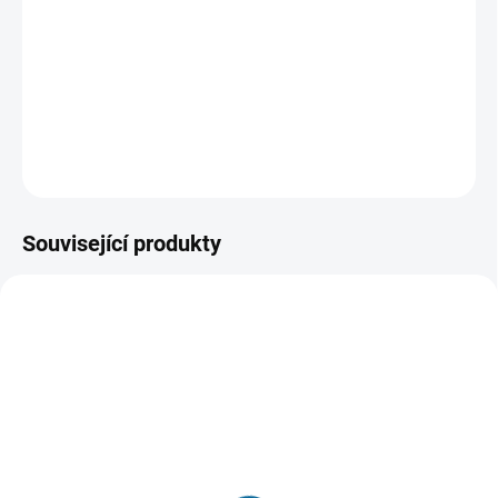
částečně inspirovaný raným životem Channinga Tatuma.
Ten totiž - než se dostal k herectví - dělal striptéra v
dámském klubu.
DETAILNÍ INFORMACE
ZEPTAT SE
HLÍDAT
Související produkty
SKLADEM
SKLADEM
(1 KS)
(1 KS)