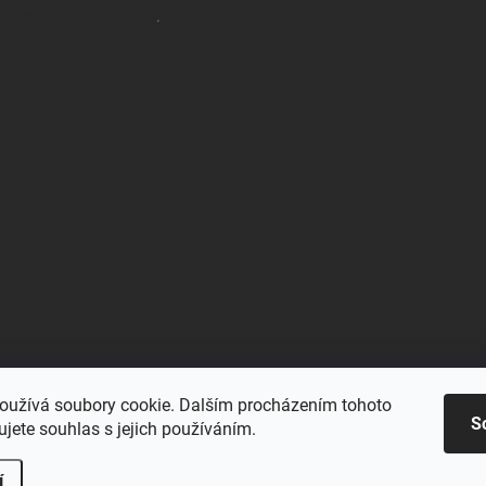
chrany osobních údajů
.
oužívá soubory cookie. Dalším procházením tohoto
Blu-space.cz
Blu-shop.cz
Štěpán Čermák
S
jete souhlas s jejich používáním.
í