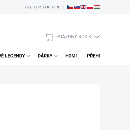
|
CZK
EUR
HUF
PLN
PRÁZDNÝ KOŠÍK
NÁKUPNÍ
KOŠÍK
VÉ LEGENDY
DÁRKY
HDMI
PŘEHRÁVAČE
NKCI "HLÍDAT"