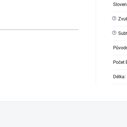
Slovens
?
Zvuk
?
Subt
Původn
Počet 
Délka
: