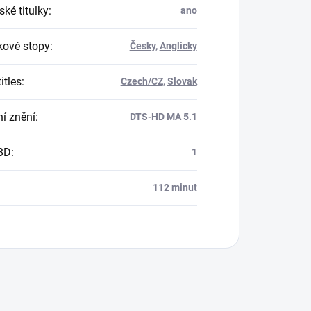
ké titulky
:
ano
ové stopy
:
Česky
,
Anglicky
itles
:
Czech/CZ
,
Slovak
í znění
:
DTS-HD MA 5.1
BD
:
1
112 minut