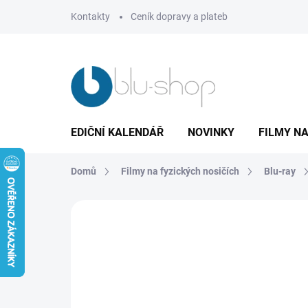
Přejít
Kontakty
Ceník dopravy a plateb
na
obsah
EDIČNÍ KALENDÁŘ
NOVINKY
FILMY NA
Domů
Filmy na fyzických nosičích
Blu-ray
Neohodnoceno
Podrobnosti hodnoce
TIP