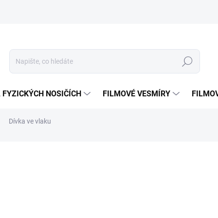
Hledat
 FYZICKÝCH NOSIČÍCH
FILMOVÉ VESMÍRY
FILMO
Dívka ve vlaku
ní
ZNAČKA:
MAGIC BOX
349 Kč
Měrná
VYPRODÁNO, POUŽIJTE FU
cena: