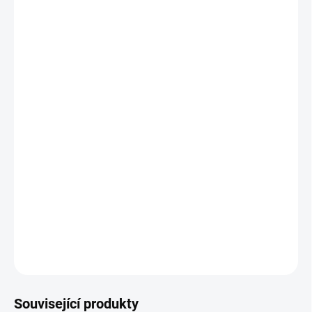
cena:
MOŽNOSTI
DORUČENÍ
−
+
Přidat do košíku
Dr. Strangelove or: How I Learned to Stop Worrying and Love
the Bomb
(1964), režie:
Stanley Kubrick
Když do vedení armády jedné z největších zbrojních
mocností světa postavíte bojechtivé generály, říkáte si o
problém. V případě Dr. Divnolásky rovnou o nukleární
problém.
DETAILNÍ INFORMACE
ZEPTAT SE
HLÍDAT
Související produkty