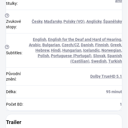
ano
titulky
:
?
Zvukové
Česky
,
Maďarsky
,
Polsky (VO)
,
Anglicky
,
Španělsky
stopy
:
English
,
English for the Deaf and Hard of Hearing
,
Arabic
,
Bulgarian
,
Czech/CZ
,
Danish
,
Finnish
,
Greek
,
?
Hebrew
,
Hindi
,
Hungarian
,
Icelandic
,
Norwegian
,
Subtitles
:
Polish
,
Portuguese (Portugal)
,
Slovak
,
Spanish
(Castilian)
,
Swedish
,
Turkish
Původní
Dolby TrueHD 5.1
znění
:
Délka
:
95 minut
Počet BD
:
1
Trailer