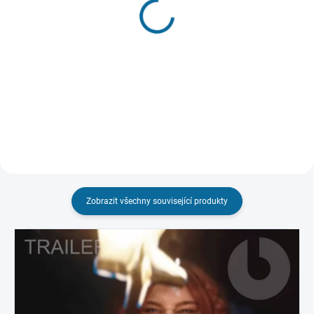
(1 KS)
"HLÍDAT"
Blade
Čarodějnice
599 Kč
199 Kč
Do košíku
Detail
Zobrazit všechny související produkty