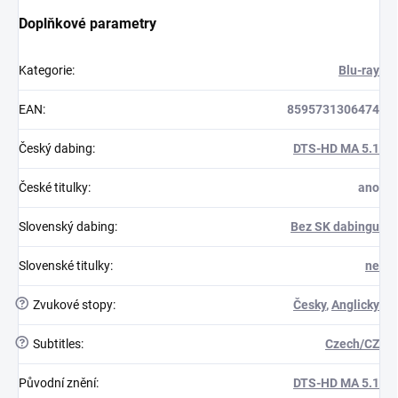
Doplňkové parametry
Kategorie
:
Blu-ray
EAN
:
8595731306474
Český dabing
:
DTS-HD MA 5.1
České titulky
:
ano
Slovenský dabing
:
Bez SK dabingu
Slovenské titulky
:
ne
?
Zvukové stopy
:
Česky
,
Anglicky
?
Subtitles
:
Czech/CZ
Původní znění
:
DTS-HD MA 5.1