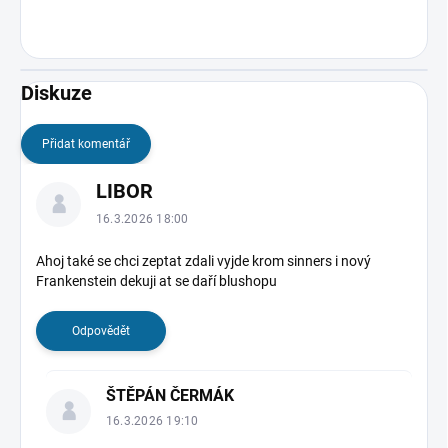
Diskuze
Přidat komentář
V
LIBOR
ý
p
16.3.2026 18:00
i
s
Ahoj také se chci zeptat zdali vyjde krom sinners i nový
Frankenstein dekuji at se daří blushopu
d
i
s
Odpovědět
k
u
z
ŠTĚPÁN ČERMÁK
í
16.3.2026 19:10