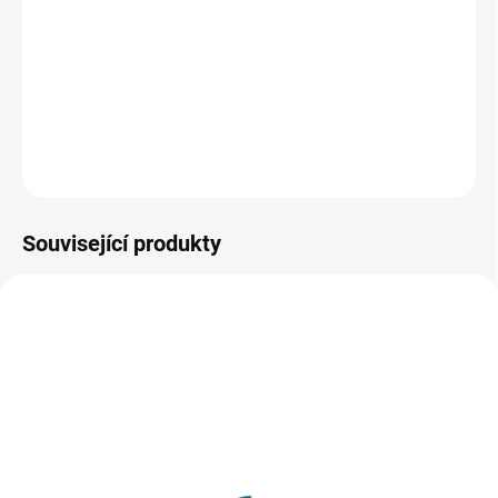
Draculovi sleduje knížete, který se po smrti své ženy zříká
Boha a přijímá upíří nesmrtelnost. O staletí později čelí
následkům své volby.
DETAILNÍ INFORMACE
ZEPTAT SE
HLÍDAT
Související produkty
SKLADEM
VYPRODÁNO, POUŽIJTE FUNKCI