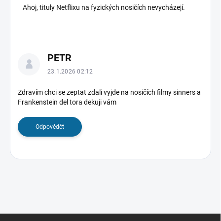
Ahoj, tituly Netflixu na fyzických nosičích nevycházejí.
PETR
23.1.2026 02:12
Zdravím chci se zeptat zdali vyjde na nosičích filmy sinners a
Frankenstein del tora dekuji vám
Odpovědět
Z