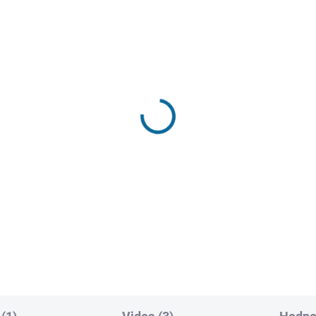
SKLADEM
SKL
(1 KS)
(
x: Návrat Xandera
Labyrint: Vražedná lé
ge
(CZ dabing a titulky pouz
UHD)
)
499 Kč
9 Kč
Do košíku
Do košíku