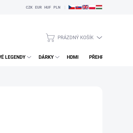
|
CZK
EUR
HUF
PLN
PRÁZDNÝ KOŠÍK
NÁKUPNÍ
KOŠÍK
VÉ LEGENDY
DÁRKY
HDMI
PŘEHRÁVAČE
NKCI "HLÍDAT"