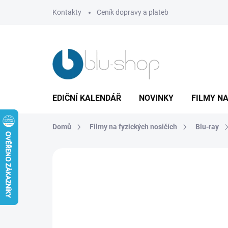
Přejít
Kontakty
Ceník dopravy a plateb
na
obsah
EDIČNÍ KALENDÁŘ
NOVINKY
FILMY NA
Domů
Filmy na fyzických nosičích
Blu-ray
Neohodnoceno
Podrobnosti hodnoce