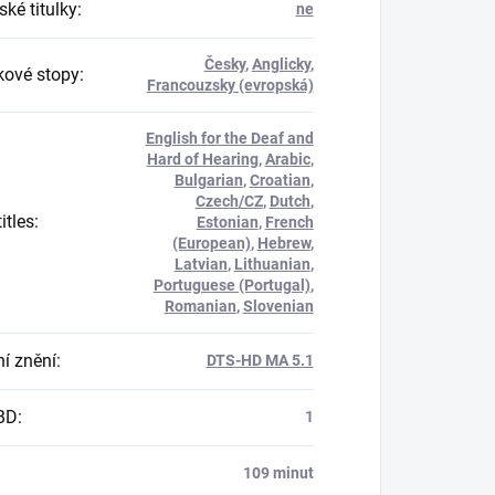
ké titulky
:
ne
Česky
,
Anglicky
,
ové stopy
:
Francouzsky (evropská)
English for the Deaf and
Hard of Hearing
,
Arabic
,
Bulgarian
,
Croatian
,
Czech/CZ
,
Dutch
,
itles
:
Estonian
,
French
(European)
,
Hebrew
,
Latvian
,
Lithuanian
,
Portuguese (Portugal)
,
Romanian
,
Slovenian
í znění
:
DTS-HD MA 5.1
BD
:
1
109 minut