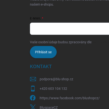
našem e-shopu.
E-MAIL
Vaše osobní údaje budou zpracovány dle
podmínek o
Přihlásit se
KONTAKT
podpora
@
blu-shop.cz
+420 603 104 132
https://www.facebook.com/blushopcz/
BluspaceCZ