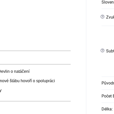
Slovens
?
Zvuk
?
Subt
evlin o natáčení
enové štábu hovoří o spolupráci
Původn
y
Počet 
Délka
: