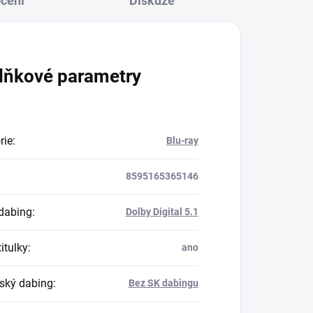
cení
Diskuze
lňkové parametry
rie
:
Blu-ray
8595165365146
dabing
:
Dolby Digital 5.1
itulky
:
ano
ský dabing
:
Bez SK dabingu