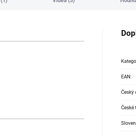
(1)
Videa (3)
Hodno
Dop
Katego
EAN
:
Český 
České t
Sloven