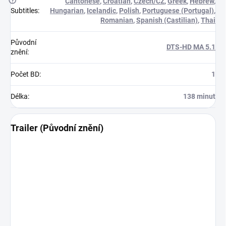
?
Cantonese
,
Croatian
,
Czech/CZ
,
Greek
,
Hebrew
,
Subtitles
:
Hungarian
,
Icelandic
,
Polish
,
Portuguese (Portugal)
,
Romanian
,
Spanish (Castilian)
,
Thai
Původní
DTS-HD MA 5.1
znění
:
Počet BD
:
1
Délka
:
138 minut
Trailer (Původní znění)