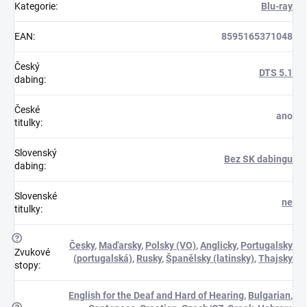
Kategorie
:
Blu-ray
EAN
:
8595165371048
Český
DTS 5.1
dabing
:
České
ano
titulky
:
Slovenský
Bez SK dabingu
dabing
:
Slovenské
ne
titulky
:
?
Česky
,
Maďarsky
,
Polsky (VO)
,
Anglicky
,
Portugalsky
Zvukové
(portugalská)
,
Rusky
,
Španělsky (latinsky)
,
Thajsky
stopy
:
English for the Deaf and Hard of Hearing
,
Bulgarian
,