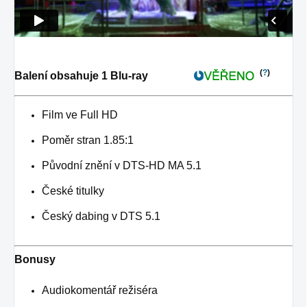
(
?
)
Balení obsahuje 1 Blu-ray
Film ve Full HD
Poměr stran 1.85:1
Původní znění v DTS-HD MA 5.1
České titulky
Český dabing v DTS 5.1
Bonusy
Audiokomentář režiséra