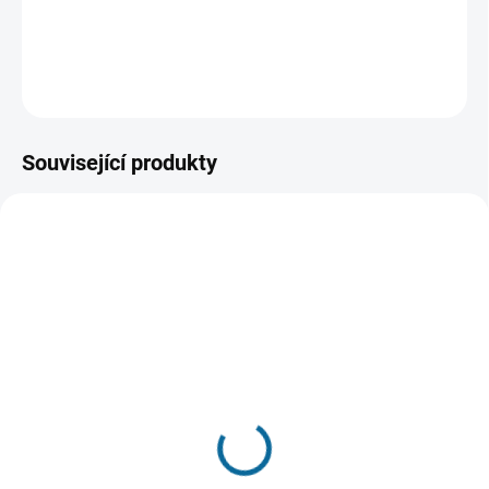
supersilného a nepřekonatelného Hulka.
DETAILNÍ INFORMACE
ZEPTAT SE
HLÍDAT
Související produkty
SKLADEM DO 3 DNŮ
SKLADEM
Captain America: První
(1 KS)
Avenger
Ant-Man a Wasp
199 Kč
199 Kč