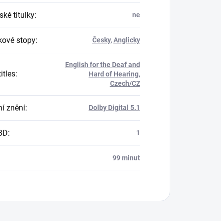
ké titulky
:
ne
ové stopy
:
Česky
,
Anglicky
English for the Deaf and
itles
:
Hard of Hearing
,
Czech/CZ
í znění
:
Dolby Digital 5.1
BD
:
1
99 minut