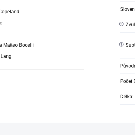
Slovens
 Copeland
še
?
Zvuk
?
Subt
a Matteo Bocelli
g Lang
Původn
Počet 
Délka
: