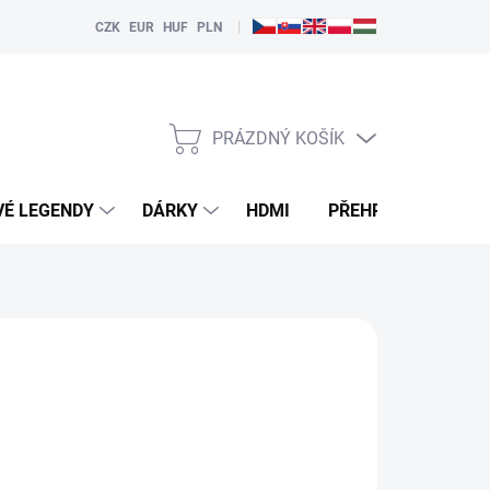
|
CZK
EUR
HUF
PLN
PRÁZDNÝ KOŠÍK
NÁKUPNÍ
KOŠÍK
VÉ LEGENDY
DÁRKY
HDMI
PŘEHRÁVAČE