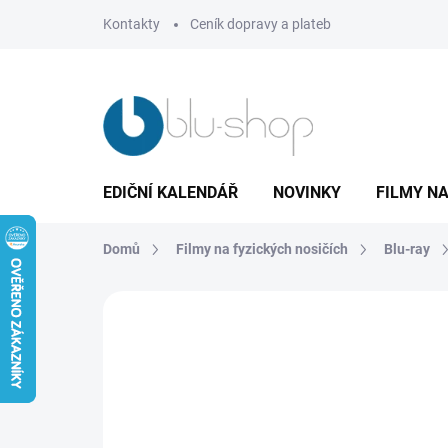
Přejít
Kontakty
Ceník dopravy a plateb
na
obsah
EDIČNÍ KALENDÁŘ
NOVINKY
FILMY NA
Domů
Filmy na fyzických nosičích
Blu-ray
Neohodnoceno
Podrobnosti hodnoce