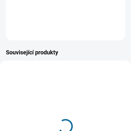
událostí. Timon a Pumba vyprávějí vlastní verzi legendy
plnou gagů, nadhledu a nečekaných souvislostí.
DETAILNÍ INFORMACE
ZEPTAT SE
HLÍDAT
Související produkty
TIP
VYPRODÁNO, POUŽIJTE FUNKCI
"HLÍDAT"
SKLADEM
(1 KS)
Kniha džunglí
Železný obr