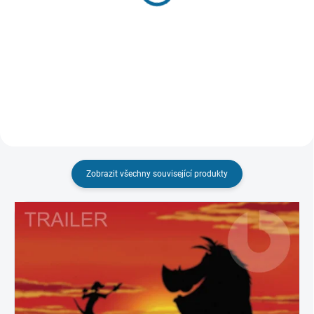
189 Kč
Režisérská verze
Detail
199 Kč
Do košíku
Zobrazit všechny související produkty