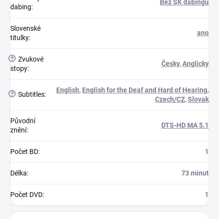
Bez SK dabingu
dabing
:
Slovenské
ano
titulky
:
?
Zvukové
Česky
,
Anglicky
stopy
:
English
,
English for the Deaf and Hard of Hearing
,
?
Subtitles
:
Czech/CZ
,
Slovak
Původní
DTS-HD MA 5.1
znění
:
Počet BD
:
1
Délka
:
73 minut
Počet DVD
:
1