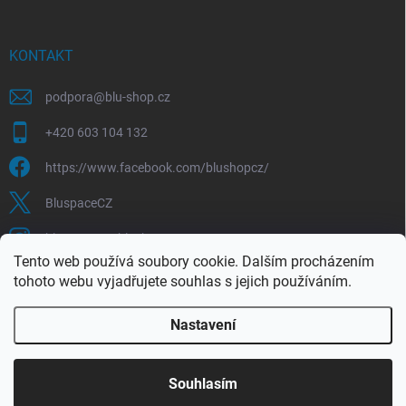
KONTAKT
podpora
@
blu-shop.cz
+420 603 104 132
https://www.facebook.com/blushopcz/
BluspaceCZ
bluspace.cz_blushop.cz
Tento web používá soubory cookie. Dalším procházením
tohoto webu vyjadřujete souhlas s jejich používáním.
Blu-space.cz
Blu-shop.cz
Štěpán Čermák
Nastavení
Copyright 2026
Blu-shop.cz
. Všechna práva vyhrazena.
Souhlasím
Vytvořil Shoptet