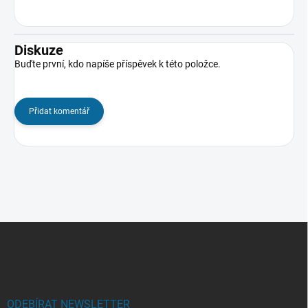
Diskuze
Buďte první, kdo napíše příspěvek k této položce.
Přidat komentář
Z
á
p
a
t
í
ODEBÍRAT NEWSLETTER