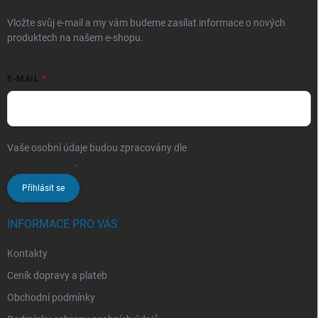
Vložte svůj e-mail a my vám budeme zasílat informace o nových
produktech na našem e-shopu.
E-MAIL
Vaše osobní údaje budou zpracovány dle
podmínek ochrany
osobních údajů
.
Přihlásit se
INFORMACE PRO VÁS
Kontakty
Ceník dopravy a plateb
Obchodní podmínky