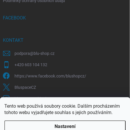
Podmínky ochrany osobních údajů
FACEBOOK
KONTAKT
podpora
@
blu-shop.cz
+420 603 104 132
https://www.facebook.com/blushopcz/
BluspaceCZ
bluspace.cz_blushop.cz
Tento web používá soubory cookie. Dalším procházením
tohoto webu vyjadřujete souhlas s jejich používáním.
Blu-space.cz
Blu-shop.cz
Štěpán Čermák
Nastavení