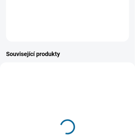
padělatelem, s nímž se v otřesných podmínkách zaměří
na jediné: Jak z Ďáblova ostrova utéct.
DETAILNÍ INFORMACE
ZEPTAT SE
HLÍDAT
Související produkty
SKLADEM
(2 KS)
SKLADEM
(1 KS)
Divočina
Plán útěku 2