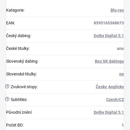
Kategorie
:
Blu-ray
EAN
:
8595165368673
Český dabing
:
Dolby Digital 5.1
České titulky
:
ano
Slovenský dabing
:
Bez SK dabingu
Slovenské titulky
:
ne
?
Zvukové stopy
:
Česky
,
Anglicky
?
Subtitles
:
Czech/CZ
Původní znění
:
Dolby Digital 5.1
Počet BD
:
1