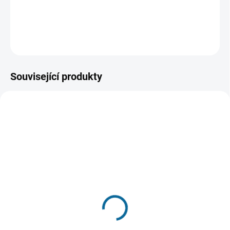
když začne jít o život.
DETAILNÍ INFORMACE
ZEPTAT SE
HLÍDAT
Související produkty
VYPRODÁNO, POUŽIJTE FUNKCI
"HLÍDAT"
SKLADEM DO 7 DNŮ
Podfukáři 2
Inferno
189 Kč
CZ dabing a titulky pouze na
UHD