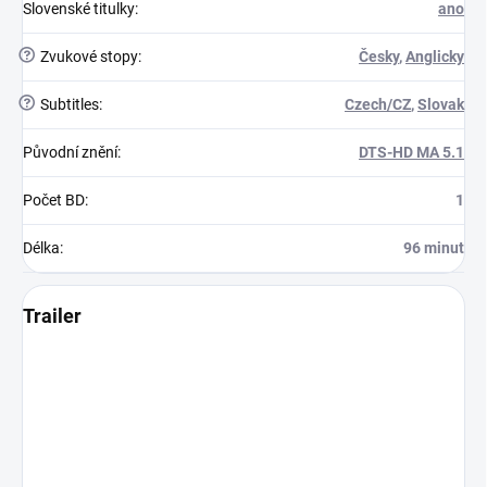
Slovenské titulky
:
ano
?
Zvukové stopy
:
Česky
,
Anglicky
?
Subtitles
:
Czech/CZ
,
Slovak
Původní znění
:
DTS-HD MA 5.1
Počet BD
:
1
Délka
:
96 minut
Trailer