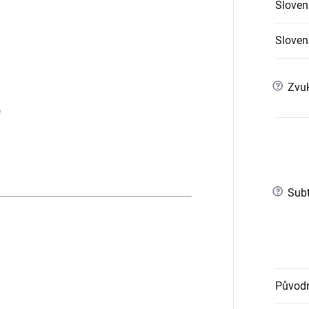
Sloven
Slovens
?
Zvuk
)
?
Subt
Původn