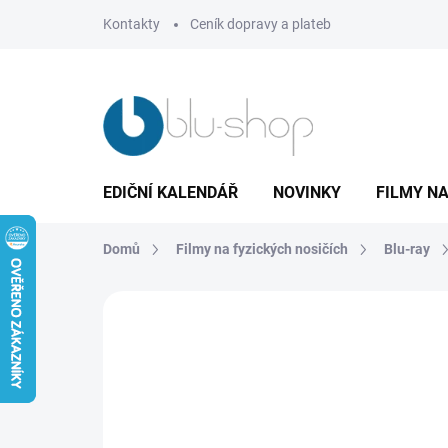
Přejít
Kontakty
Ceník dopravy a plateb
na
obsah
EDIČNÍ KALENDÁŘ
NOVINKY
FILMY NA
Domů
Filmy na fyzických nosičích
Blu-ray
1 hodnocení
Podrobnosti hodnocení
Z
TIP