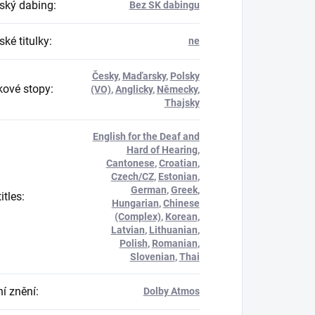
ský dabing
:
Bez SK dabingu
ké titulky
:
ne
Česky
,
Maďarsky
,
Polsky
ové stopy
:
(VO)
,
Anglicky
,
Německy
,
Thajsky
English for the Deaf and
Hard of Hearing
,
Cantonese
,
Croatian
,
Czech/CZ
,
Estonian
,
German
,
Greek
,
itles
:
Hungarian
,
Chinese
(Complex)
,
Korean
,
Latvian
,
Lithuanian
,
Polish
,
Romanian
,
Slovenian
,
Thai
í znění
:
Dolby Atmos