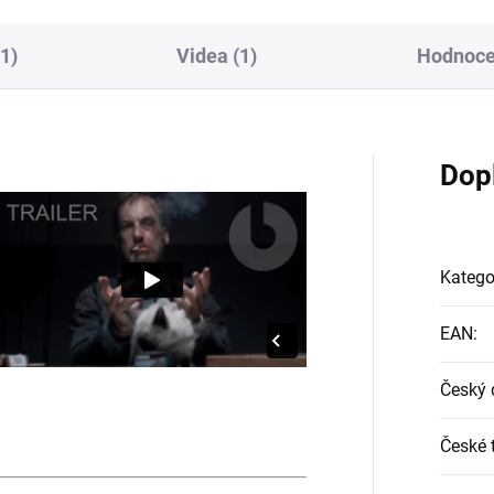
1)
Videa (1)
Hodnocen
Dop
Katego
EAN
:
Český 
České t