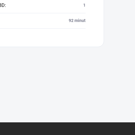
BD
:
1
92 minut