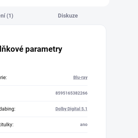
í (1)
Diskuze
lňkové parametry
rie
:
Blu-ray
8595165382266
dabing
:
Dolby Digital 5.1
itulky
:
ano