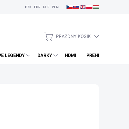
|
CZK
EUR
HUF
PLN
PRÁZDNÝ KOŠÍK
NÁKUPNÍ
KOŠÍK
VÉ LEGENDY
DÁRKY
HDMI
PŘEHRÁVAČE