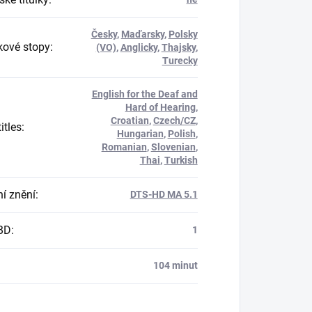
Česky
,
Maďarsky
,
Polsky
ové stopy
:
(VO)
,
Anglicky
,
Thajsky
,
Turecky
English for the Deaf and
Hard of Hearing
,
Croatian
,
Czech/CZ
,
itles
:
Hungarian
,
Polish
,
Romanian
,
Slovenian
,
Thai
,
Turkish
í znění
:
DTS-HD MA 5.1
BD
:
1
104 minut