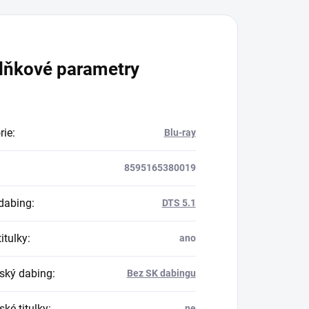
lňkové parametry
rie
:
Blu-ray
8595165380019
dabing
:
DTS 5.1
itulky
:
ano
ský dabing
:
Bez SK dabingu
ké titulky
:
ne