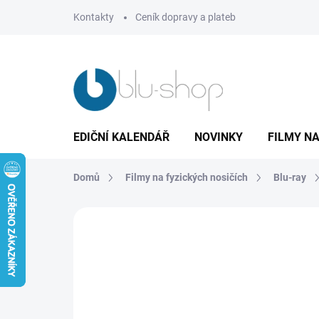
Přejít
Kontakty
Ceník dopravy a plateb
na
obsah
EDIČNÍ KALENDÁŘ
NOVINKY
FILMY NA
Domů
Filmy na fyzických nosičích
Blu-ray
Neohodnoceno
Podrobnosti hodnoce