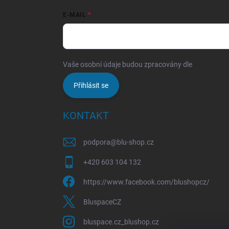
E-MAIL
Vaše osobní údaje budou zpracovány dle
podmínek o
Přihlásit se
KONTAKT
podpora
@
blu-shop.cz
+420 603 104 132
https://www.facebook.com/blushopcz/
BluspaceCZ
bluspace.cz_blushop.cz