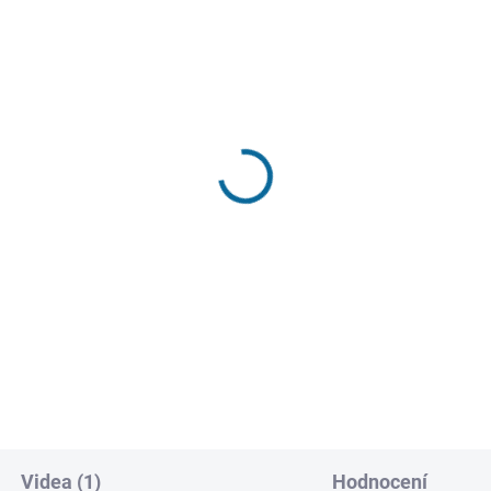
SKL
SKLADEM
(
(1 KS)
U konce světa
lezný obr
779 Kč
isérská verze
9 Kč
Do košíku
Do košíku
Videa (1)
Hodnocení