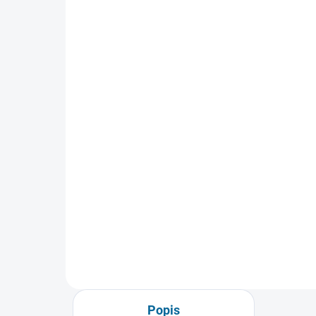
SKLADEM
(1 KS)
E.T. - Mimozemšťan
Že
Rež
189 Kč
19
Do košíku
Popis