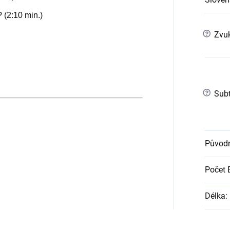
 (2:10 min.)
?
Zvuk
?
Subt
Původn
Počet 
Délka
: