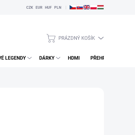
|
CZK
EUR
HUF
PLN
PRÁZDNÝ KOŠÍK
NÁKUPNÍ
KOŠÍK
VÉ LEGENDY
DÁRKY
HDMI
PŘEHRÁVAČE
NKCI "HLÍDAT"