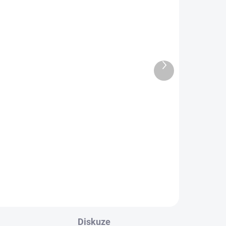
ADEM
VYPRODÁNO, POUŽIJTE FUNKCI
Další
1 KS)
"HLÍDAT"
produkt
Jednotka příliš rychlého
nasazení
699 Kč
Detail
Diskuze