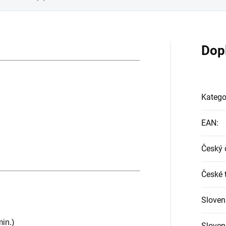
Dop
Katego
EAN
:
Český 
České t
Sloven
in.)
Slovens