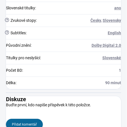
Slovenské titulky
:
ano
?
Zvukové stopy
:
Česky
,
Slovensky
?
Subtitles
:
English
Původní znění
:
Dolby Digital 2.0
Titulky pro neslyšící
:
Slovenské
Počet BD
:
1
Délka
:
90 minut
Diskuze
Buďte první, kdo napíše příspěvek k této položce.
Přidat komentář