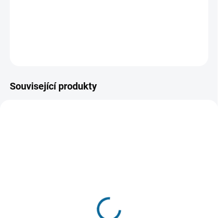
svému hrdinství nebojí ani samotné smrti a jehož si Zima
vzala pod svá křídla.
DETAILNÍ INFORMACE
ZEPTAT SE
HLÍDAT
Související produkty
TIP
TIP
VYPRODÁNO, POUŽIJTE FUNKCI
SKLADEM
"HLÍDAT"
(3 KS)
Obecná škola
Baron Prášil