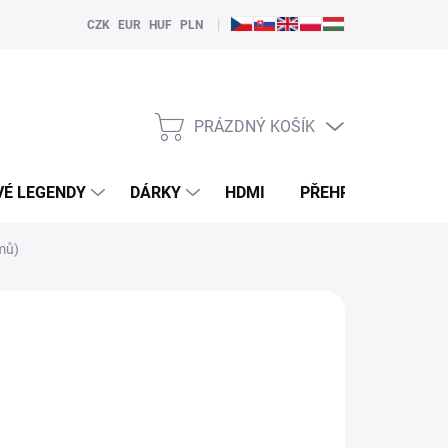
|
CZK
EUR
HUF
PLN
PRÁZDNÝ KOŠÍK
NÁKUPNÍ
KOŠÍK
VÉ LEGENDY
DÁRKY
HDMI
PŘEHRÁVAČE
lmů)