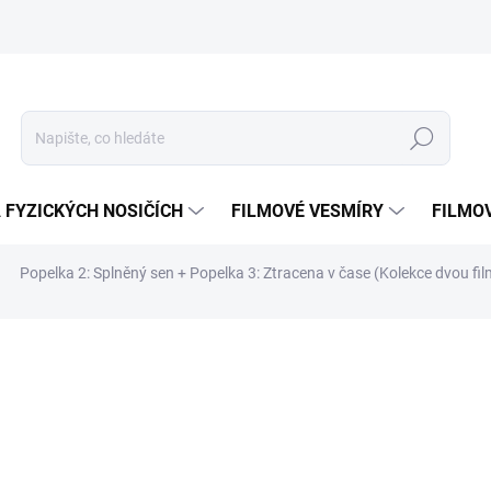
Hledat
 FYZICKÝCH NOSIČÍCH
FILMOVÉ VESMÍRY
FILMO
Popelka 2: Splněný sen + Popelka 3: Ztracena v čase
(Kolekce dvou fi
ní
ZNAČKA:
MAGIC BOX
199 Kč
Měrná
SKLADEM
(1 KS)
cena:
MOŽNOSTI DORUČENÍ