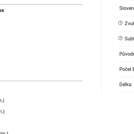
Slovens
se
?
Zvuk
?
Subt
Původn
Počet 
Délka
:
n.)
n.)
in.)