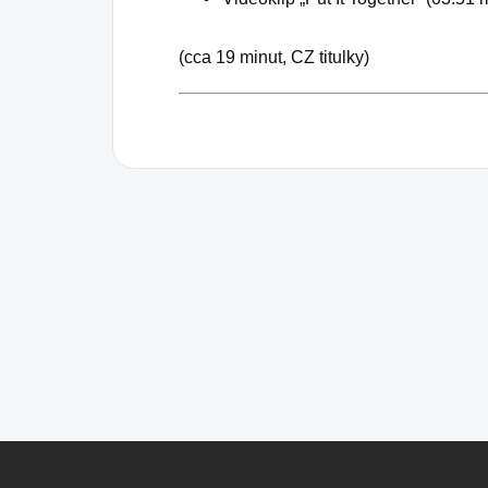
(cca 19 minut, CZ titulky)
Z
á