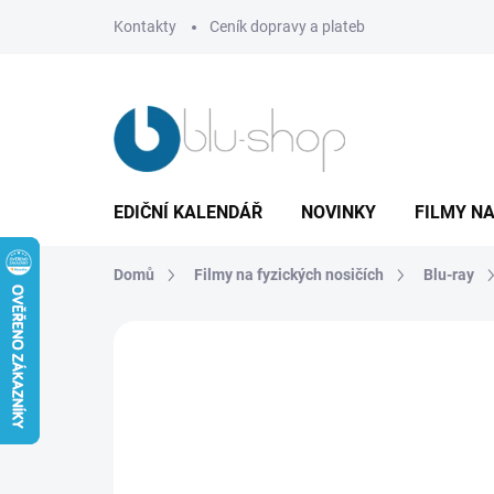
Přejít
Kontakty
Ceník dopravy a plateb
na
obsah
EDIČNÍ KALENDÁŘ
NOVINKY
FILMY NA
Domů
Filmy na fyzických nosičích
Blu-ray
Neohodnoceno
Podrobnosti hodnoce