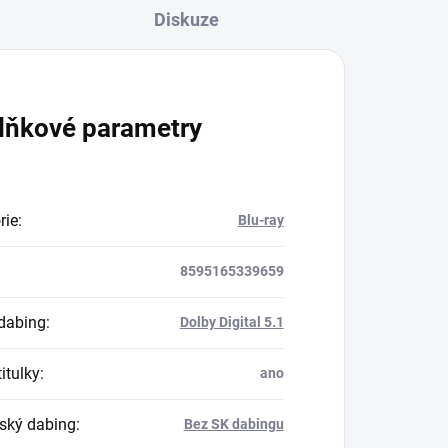
Diskuze
lňkové parametry
rie
:
Blu-ray
8595165339659
dabing
:
Dolby Digital 5.1
itulky
:
ano
ský dabing
:
Bez SK dabingu