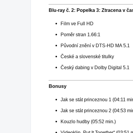
Blu-ray č. 2: Popelka 3: Ztracena v ča
Film ve Full HD
Poměr stran 1.66:1
Původní znění v DTS-HD MA 5.1
České a slovenské titulky
Český dabing v Dolby Digital 5.1
Bonusy
Jak se stát princeznou 1 (04:11 mi
Jak se stát princeznou 2 (04:53 mi
Kouzlo hudby (05:52 min.)
Videoklip „Put It Together“ (03:51 m