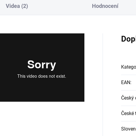
Videa (2)
Hodnocení
Dop
Katego
EAN
:
Český 
České t
Sloven