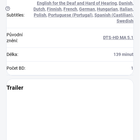
English for the Deaf and Hard of Hearing
,
Danish
,
?
Dutch
,
Finnish
,
French
,
German
,
Hungarian
,
Italian
,
Subtitles
:
Polish
,
Portuguese (Portugal)
,
Spanish (Castilian)
,
Swedish
Původní
DTS-HD MA 5.1
znění
:
Délka
:
139 minut
Počet BD
:
1
Trailer