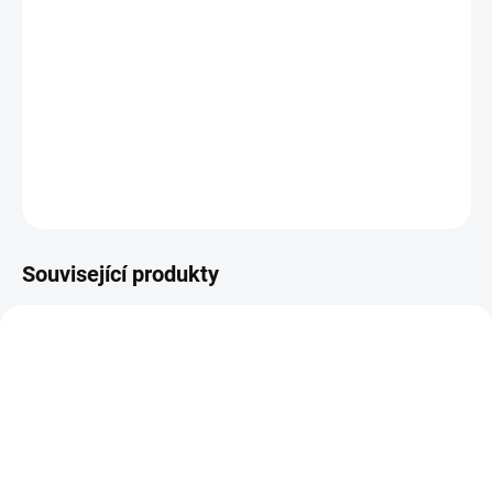
Historické drama z divokého Skotska počátku 18. století
vypráví příběh muže, který se stal obětí zrady a útisku.
Pronásledovaný Angličany se z vůdce klanu promění v
legendu, která bojuje za čest, svobodu a lásku.
DETAILNÍ INFORMACE
ZEPTAT SE
HLÍDAT
Související produkty
TIP
TIP