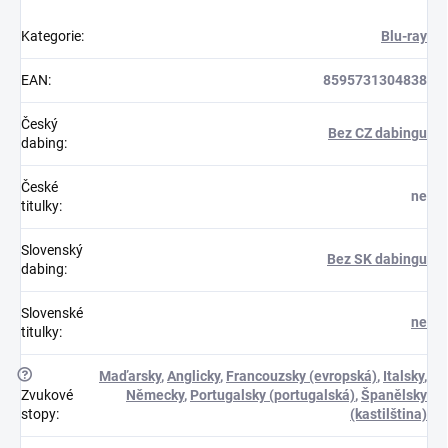
Kategorie
:
Blu-ray
EAN
:
8595731304838
Český
Bez CZ dabingu
dabing
:
České
ne
titulky
:
Slovenský
Bez SK dabingu
dabing
:
Slovenské
ne
titulky
:
?
Maďarsky
,
Anglicky
,
Francouzsky (evropská)
,
Italsky
,
Zvukové
Německy
,
Portugalsky (portugalská)
,
Španělsky
stopy
:
(kastilština)