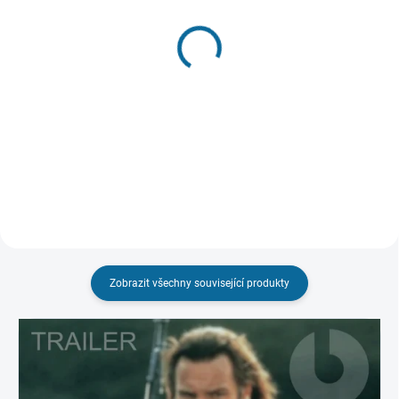
SKLADEM
(1 KS)
VYPRODÁNO, POUŽIJTE FUNKCI
"HLÍDAT"
Hrabě Monte Christo
Statečné srdce
2024
189 Kč
299 Kč
Detail
Do košíku
Zobrazit všechny související produkty