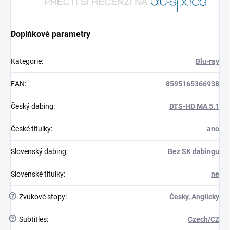
Doplňkové parametry
Kategorie
:
Blu-ray
EAN
:
8595165366938
Český dabing
:
DTS-HD MA 5.1
České titulky
:
ano
Slovenský dabing
:
Bez SK dabingu
Slovenské titulky
:
ne
?
Zvukové stopy
:
Česky
,
Anglicky
?
Subtitles
:
Czech/CZ