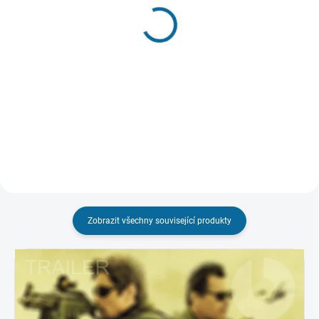
Město
Drsný Harry
CZ pouze na UHD
199 Kč
629 Kč
Do košíku
Do košíku
Zobrazit všechny související produkty