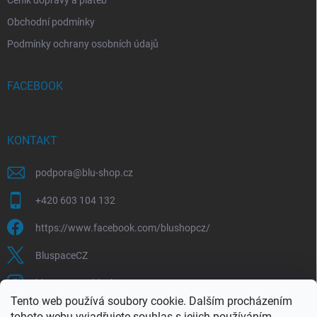
Obchodní podmínky
Podmínky ochrany osobních údajů
FACEBOOK
KONTAKT
podpora
@
blu-shop.cz
+420 603 104 132
https://www.facebook.com/blushopcz/
BluspaceCZ
bluspace.cz_blushop.cz
Tento web používá soubory cookie. Dalším procházením
tohoto webu vyjadřujete souhlas s jejich používáním.