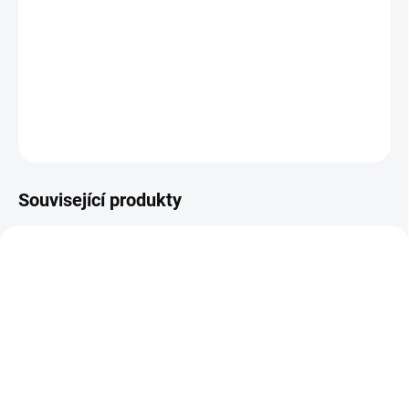
hranice, tamní drogové kartely jsou ale neotřesitelné. Je
proto potřeba rozpoutat mezi nimi válku, a to jakýmikoli
prostředky.
DETAILNÍ INFORMACE
ZEPTAT SE
HLÍDAT
Související produkty
SKLADEM
SKLADEM
(1 KS)
(1 KS)