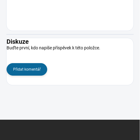
Diskuze
Buďte první, kdo napíše příspěvek k této položce.
Přidat komentář
Z
á
p